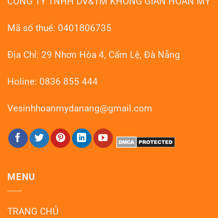
CÔNG TY TNHH DV&TM KHÔNG GIAN HOÀN MỸ
Phục
Hồi
Như
Mới
Mã số thuế: 0401806735
Địa Chỉ: 29 Nhơn Hòa 4, Cẩm Lệ, Đà Nẵng
Holine: 0836 855 444
Vesinhhoanmydanang@gmail.com
MENU
TRANG CHỦ