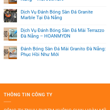
Không
có
Dịch Vụ Đánh Bóng Sàn Đá Granite
bình
Marble Tại Đà Nẵng
luận
ở
Không
Dịch
có
Vụ
Dịch Vụ Đánh Bóng Sàn Đá Mài Terrazzo
bình
Mài
Đà Nẵng – HOANMYDN
luận
Đánh
ở
Bóng
Không
Dịch
Sàn
có
Vụ
Đánh Bóng Sàn Đá Mài Granito Đà Nẵng:
Bê
bình
Đánh
Tông
Phục Hồi Như Mới
luận
Bóng
Đà
ở
Sàn
Nẵng
Không
Dịch
Đá
–
có
Vụ
Granite
HOANMYDN
bình
Đánh
Marble
luận
Bóng
Tại
ở
Sàn
Đà
Đánh
Đá
Nẵng
Bóng
Mài
Sàn
Terrazzo
Đá
Đà
THÔNG TIN CÔNG TY
Mài
Nẵng
Granito
–
Đà
HOANMYDN
Nẵng: