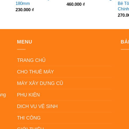
180mm
Bê Tô
460.000
₫
Chính
230.000
₫
270.
MENU
BẢ
N
TRANG CHỦ
CHO THUÊ MÁY
MÁY XÂY DỰNG CŨ
ẵng
PHỤ KIỆN
DỊCH VỤ VỆ SINH
THI CÔNG