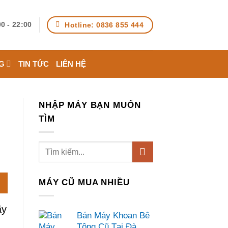
Hotline: 0836 855 444
0 - 22:00
G
TIN TỨC
LIÊN HỆ
NHẬP MÁY BẠN MUỐN
TÌM
MÁY CŨ MUA NHIỀU
ãy
Bán Máy Khoan Bê
Tông Cũ Tại Đà