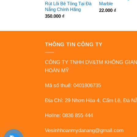
Rút Lõi Bê Tông Tại Đà
Marble
Nẵng Chính Hãng
22.000
₫
350.000
₫
THÔNG TIN CÔNG TY
CÔNG TY TNHH DV&TM KHÔNG GIA
HOÀN MỸ
Mã số thuế: 0401806735
Địa Chỉ: 29 Nhơn Hòa 4, Cẩm Lệ, Đà N
Holine: 0836 855 444
Vesinhhoanmydanang@gmail.com