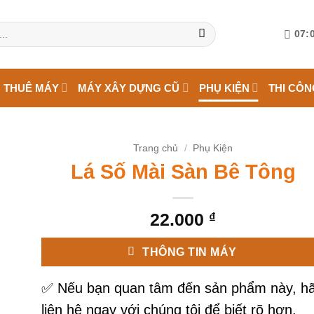
07:0
 THUÊ MÁY
MÁY XÂY DỰNG CŨ
PHỤ KIỆN
THI CÔN
Trang chủ
/
Phụ Kiện
Lá Số Mài Sàn Bê Tông
22.000
₫
THÔNG TIN MÁY
✅
Nếu bạn quan tâm đến sản phẩm này, h
liên hệ ngay với chúng tôi để biết rõ hơn.