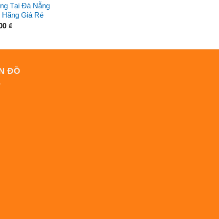
ng Tại Đà Nẵng
 Hãng Giá Rẻ
000
₫
N ĐỒ