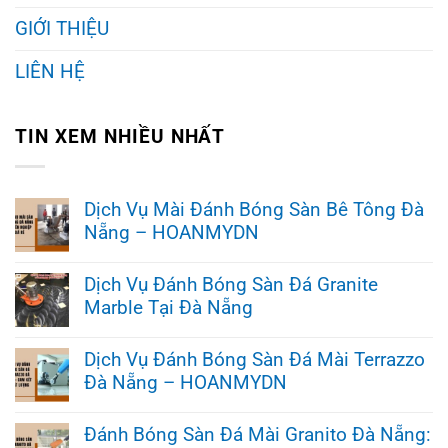
GIỚI THIỆU
LIÊN HỆ
TIN XEM NHIỀU NHẤT
Dịch Vụ Mài Đánh Bóng Sàn Bê Tông Đà
Nẵng – HOANMYDN
Không
có
Dịch Vụ Đánh Bóng Sàn Đá Granite
bình
Marble Tại Đà Nẵng
luận
ở
Không
Dịch
có
Vụ
Dịch Vụ Đánh Bóng Sàn Đá Mài Terrazzo
bình
Mài
Đà Nẵng – HOANMYDN
luận
Đánh
ở
Bóng
Không
Dịch
Sàn
có
Vụ
Đánh Bóng Sàn Đá Mài Granito Đà Nẵng:
Bê
bình
Đánh
Tông