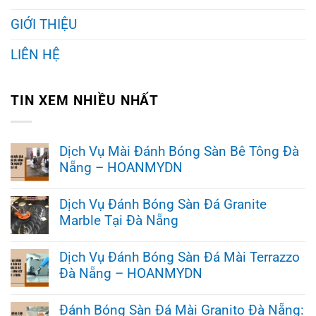
GIỚI THIỆU
LIÊN HỆ
TIN XEM NHIỀU NHẤT
Dịch Vụ Mài Đánh Bóng Sàn Bê Tông Đà
Nẵng – HOANMYDN
Không
có
Dịch Vụ Đánh Bóng Sàn Đá Granite
bình
Marble Tại Đà Nẵng
luận
ở
Không
Dịch
có
Vụ
Dịch Vụ Đánh Bóng Sàn Đá Mài Terrazzo
bình
Mài
Đà Nẵng – HOANMYDN
luận
Đánh
ở
Bóng
Không
Dịch
Sàn
có
Vụ
Đánh Bóng Sàn Đá Mài Granito Đà Nẵng:
Bê
bình