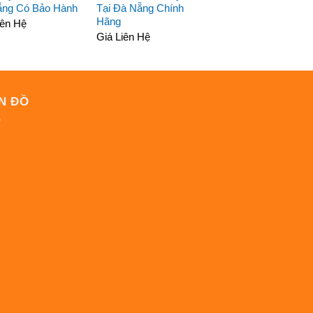
ẵng Có Bảo Hành
Tại Đà Nẵng Chính
Hãng
iên Hệ
Giá Liên Hệ
N ĐỒ