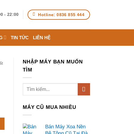
Hotline: 0836 855 444
0 - 22:00
G
TIN TỨC
LIÊN HỆ
NHẬP MÁY BẠN MUỐN
ất
TÌM
MÁY CŨ MUA NHIỀU
Bán Máy Xoa Nền
Bê Tông Cũ Tại Đà