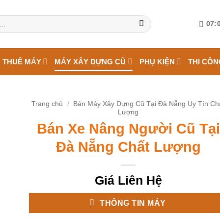
07:0
 THUÊ MÁY
MÁY XÂY DỰNG CŨ
PHỤ KIỆN
THI CÔN
Trang chủ
/
Bán Máy Xây Dựng Cũ Tại Đà Nẵng Uy Tín Ch
Lượng
Bán Xe Nâng Người Cũ Tại
Đà Nẵng Chất Lượng
Giá Liên Hệ
THÔNG TIN MÁY