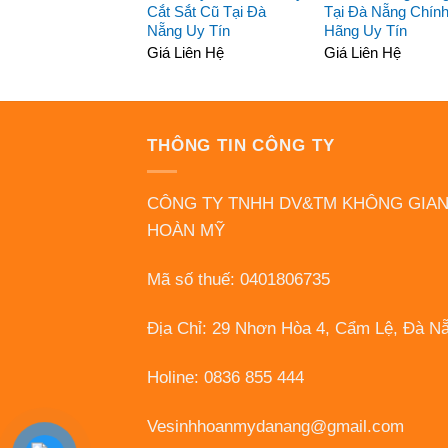
Cắt Sắt Cũ Tại Đà
Tại Đà Nẵng Chín
Nẵng Uy Tín
Hãng Uy Tín
Giá Liên Hệ
Giá Liên Hệ
THÔNG TIN CÔNG TY
CÔNG TY TNHH DV&TM KHÔNG GIA
HOÀN MỸ
Mã số thuế: 0401806735
Địa Chỉ: 29 Nhơn Hòa 4, Cẩm Lệ, Đà N
Holine: 0836 855 444
Vesinhhoanmydanang@gmail.com