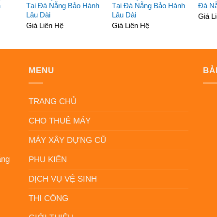
h
Tại Đà Nẵng Bảo Hành
Tại Đà Nẵng Bảo Hành
Đà N
Lâu Dài
Lâu Dài
Giá L
Giá Liên Hệ
Giá Liên Hệ
MENU
BẢ
N
TRANG CHỦ
CHO THUÊ MÁY
MÁY XÂY DỰNG CŨ
ẵng
PHỤ KIỆN
DỊCH VỤ VỆ SINH
THI CÔNG