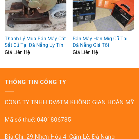
Thanh Lý Mua Bán Máy Cắt
Bán Máy Hàn Mig Cũ Tại
Sắt Cũ Tại Đà Nẵng Uy Tín
Đà Nẵng Giá Tốt
Giá Liên Hệ
Giá Liên Hệ
THÔNG TIN CÔNG TY
CÔNG TY TNHH DV&TM KHÔNG GIAN HOÀN MỸ
Mã số thuế: 0401806735
Địa Chỉ: 29 Nhơn Hòa 4, Cẩm Lệ, Đà Nẵng