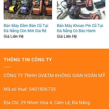
Bán Máy Đầm Bàn Cũ Tại
Bán Máy Khoan Pin Cũ Tại
Đà Nẵng Còn Mới Giá Rẻ
Đà Nẵng Có Bảo Hành
Giá Liên Hệ
Giá Liên Hệ
THÔNG TIN CÔNG TY
CÔNG TY TNHH DV&TM KHÔNG GIAN HOÀN MỸ
Mã số thuế: 0401806735
Địa Chỉ: 29 Nhơn Hòa 4, Cẩm Lệ, Đà Nẵng