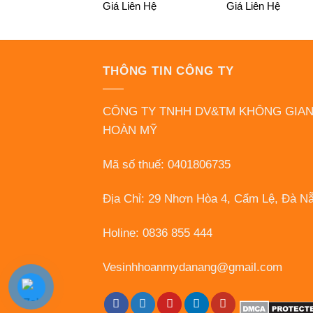
Giá Liên Hệ
Giá Liên Hệ
THÔNG TIN CÔNG TY
CÔNG TY TNHH DV&TM KHÔNG GIA
HOÀN MỸ
Mã số thuế: 0401806735
Địa Chỉ: 29 Nhơn Hòa 4, Cẩm Lệ, Đà N
Holine: 0836 855 444
Vesinhhoanmydanang@gmail.com