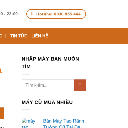
Hotline: 0836 855 444
0 - 22:00
G
TIN TỨC
LIÊN HỆ
NHẬP MÁY BẠN MUỐN
TÌM
à
MÁY CŨ MUA NHIỀU
Bán Máy Tạo Rãnh
Tường Cũ Tại Đà