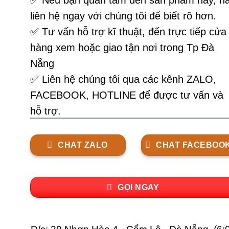
✅
Nếu bạn quan tâm đến sản phẩm này, h
liên hệ ngay với chúng tôi để biết rõ hơn.
✅ Tư vấn hỗ trợ kĩ thuật, đến trực tiếp cửa
hàng xem hoặc giao tận nơi trong Tp Đà
Nẵng
✅ Liên hệ chúng tôi qua các kênh ZALO,
FACEBOOK, HOTLINE để được tư vấn và
hỗ trợ.
CHAT ZALO
CHAT FACEBOO
GỌI NGAY