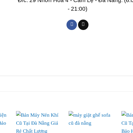
Đ/c: 29 Nhơn Hòa 4 - Cẩm Lệ - Đà Nẵng. (6:
- 21:00)