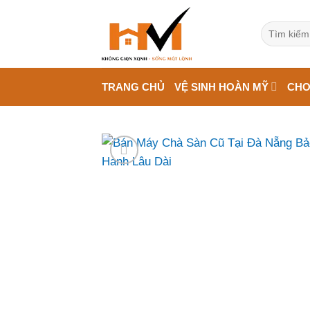
Bỏ
qua
Tìm
kiếm:
nội
dung
TRANG CHỦ
VỆ SINH HOÀN MỸ
CHO