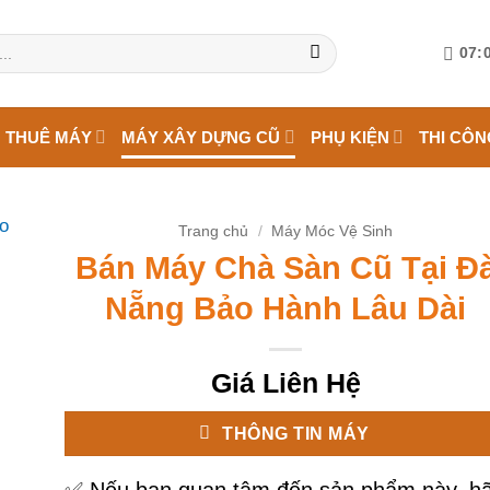
07:0
 THUÊ MÁY
MÁY XÂY DỰNG CŨ
PHỤ KIỆN
THI CÔN
Trang chủ
/
Máy Móc Vệ Sinh
Bán Máy Chà Sàn Cũ Tại Đ
Nẵng Bảo Hành Lâu Dài
Giá Liên Hệ
THÔNG TIN MÁY