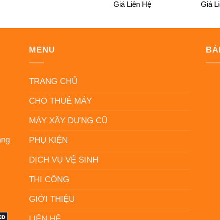
Giá Liên Hệ
Giá L
MENU
BẢ
N
TRANG CHỦ
CHO THUÊ MÁY
MÁY XÂY DỰNG CŨ
ẵng
PHỤ KIỆN
DỊCH VỤ VỆ SINH
THI CÔNG
GIỚI THIỆU
LIÊN HỆ