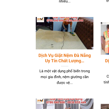
t
nhiều...
Dịch Vụ Giặt Nệm Đà Nẵng
Uy Tín Chất Lượng…
D
Là một vật dụng phổ biến trong
C
mọi gia đình, nệm giường cần
tín
được vệ...