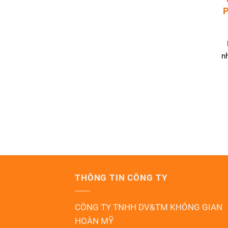
P
n
THÔNG TIN CÔNG TY
CÔNG TY TNHH DV&TM KHÔNG GIAN
HOÀN MỸ