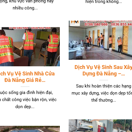
rọng, khu vực văn phòng hay
hiện trong không...
nhiều công...
Dịch Vụ Vệ Sinh Sau Xâ
ịch Vụ Vệ Sinh Nhà Cửa
Dựng Đà Nẵng –…
Đà Nẵng Giá Rẻ…
Sau khi hoàn thiện các hạng
uộc sống gia đình hiện đại,
mục xây dựng, việc dọn dẹp tổ
h chất công việc bận rộn, việc
thể thường...
dọn dẹp...