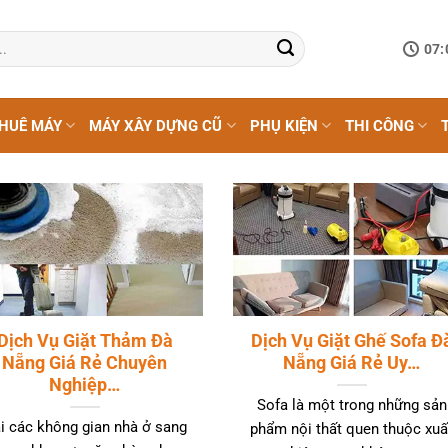
07:
HUÊ MÁY
MÁY XÂY DỰNG CŨ
PHỤ KIỆN
THI CÔNG
Dịch Vụ Giặt Thảm Đà
Dịch Vụ Giặt Ghế Sofa Đ
Nẵng Giá Rẻ Chuyên
Nẵng Giá Rẻ Uy…
Nghiệp…
Sofa là một trong những sản
i các không gian nhà ở sang
phẩm nội thất quen thuộc xuấ