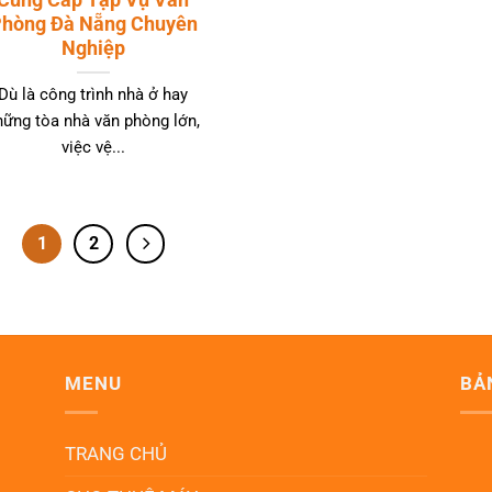
Cung Cấp Tạp Vụ Văn
hòng Đà Nẵng Chuyên
Nghiệp
Dù là công trình nhà ở hay
hững tòa nhà văn phòng lớn,
việc vệ...
1
2
MENU
BẢ
TRANG CHỦ