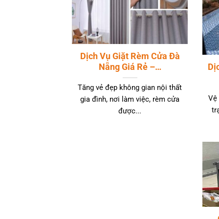
Dịch Vụ Giặt Rèm Cửa Đà
Nẵng Giá Rẻ –…
Dị
Tăng vẻ đẹp không gian nội thất
Vệ 
gia đình, nơi làm việc, rèm cửa
tr
được...