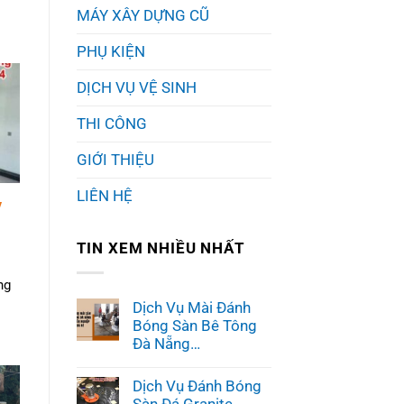
MÁY XÂY DỰNG CŨ
PHỤ KIỆN
DỊCH VỤ VỆ SINH
THI CÔNG
GIỚI THIỆU
LIÊN HỆ
y
TIN XEM NHIỀU NHẤT
ng
Dịch Vụ Mài Đánh
Bóng Sàn Bê Tông
Đà Nẵng…
Không
có
Dịch Vụ Đánh Bóng
bình
luận
Sàn Đá Granite