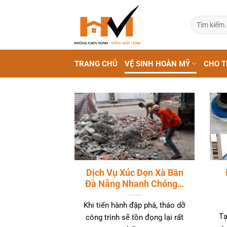
Bỏ
qua
Tìm
kiếm:
nội
dung
TRANG CHỦ
VỆ SINH HOÀN MỸ
CHO T
Dịch Vụ Xúc Dọn Xà Bần
Đà Nẵng Nhanh Chóng…
Khi tiến hành đập phá, tháo dỡ
Tạ
công trình sẽ tồn đọng lại rất