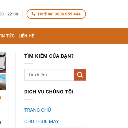
Hotline: 0836 855 444
00 - 22:00
TIN TỨC
LIÊN HỆ
TÌM KIẾM CỦA BẠN?
DỊCH VỤ CHÚNG TÔI
à
TRANG CHỦ
CHO THUÊ MÁY
t