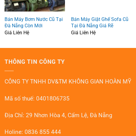
Bán Máy Bơm Nước Cũ Tại
Bán Máy Giặt Ghế Sofa Cũ
Đà Nẵng Còn Mới
Tại Đà Nẵng Giá Rẽ
Giá Liên Hệ
Giá Liên Hệ
THÔNG TIN CÔNG TY
CÔNG TY TNHH DV&TM KHÔNG GIAN HOÀN MỸ
Mã số thuế: 0401806735
Địa Chỉ: 29 Nhơn Hòa 4, Cẩm Lệ, Đà Nẵng
Holine: 0836 855 444