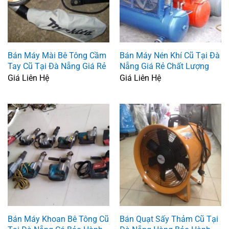
Bán Máy Mài Bê Tông Cầm
Bán Máy Nén Khí Cũ Tại Đà
Tay Cũ Tại Đà Nẵng Giá Rẻ
Nẵng Giá Rẻ Chất Lượng
Giá Liên Hệ
Giá Liên Hệ
Bán Máy Khoan Bê Tông Cũ
Bán Quạt Sấy Thảm Cũ Tại