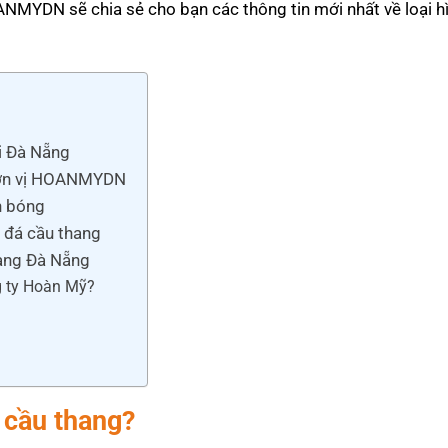
ANMYDN sẽ chia sẻ cho bạn các thông tin mới nhất về loại h
ại Đà Nẵng
 đơn vị HOANMYDN
h bóng
g đá cầu thang
hang Đà Nẵng
g ty Hoàn Mỹ?
 cầu thang?