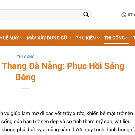
07:
HUÊ MÁY
MÁY XÂY DỰNG CŨ
PHỤ KIỆN
THI CÔNG
THI CÔNG
 Thang Đà Nẵng: Phục Hồi Sáng
Bóng
ch vụ
giúp làm mờ đi các vết trầy xước, khiến bề mặt trở nên
sống của bạn trở nên đẹp và có tính thẩm mỹ cao, vật liệu
n không phải bất kỳ ai cũng nắm được quy trình đánh bóng c