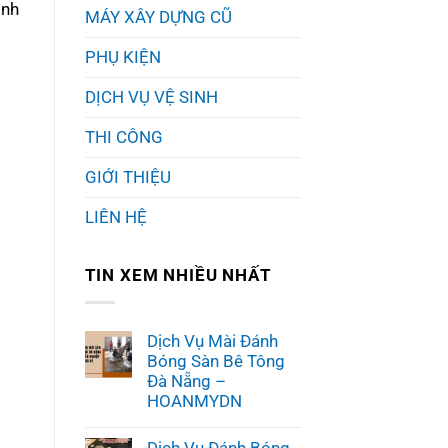
ình
MÁY XÂY DỰNG CŨ
PHỤ KIỆN
DỊCH VỤ VỆ SINH
THI CÔNG
GIỚI THIỆU
LIÊN HỆ
TIN XEM NHIỀU NHẤT
Dịch Vụ Mài Đánh
Bóng Sàn Bê Tông
Đà Nẵng –
HOANMYDN
Không
có
Dịch Vụ Đánh Bóng