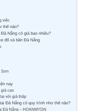
g việc
ư thế nào?
 Đà Nẵng có giá bao nhiêu?
 xe đổ xà bần Đà Nẵng
u
h Sơn
hiện nay
 giá cao
ại với giá thấp
 tại Đà Nẵng có quy trình như thế nào?
n tại Đà Nẵng – HOANMYDN