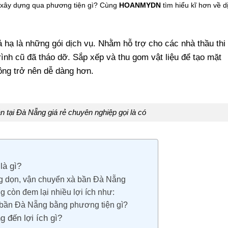
i xây dựng qua phương tiện gì? Cùng
HOANMYDN
tìm hiểu kĩ hơn về d
 hạ là những gói dịch vụ. Nhằm hỗ trợ cho các nhà thầu thi
rình cũ đã tháo dỡ. Sắp xếp và thu gom vật liệu để tạo mặt
ông trở nên dễ dàng hơn.
n tại Đà Nẵng giá rẻ chuyên nghiệp gọi là có
 là gì?
ổng dọn, vận chuyển xà bần Đà Nẵng
 còn đem lại nhiều lợi ích như:
à bần Đà Nẵng bằng phương tiện gì?
 đến lợi ích gì?