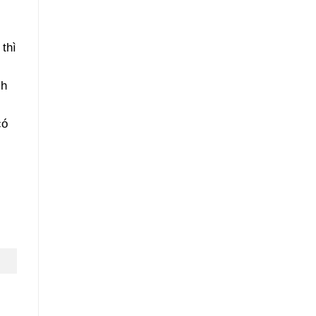
thì
ch
có