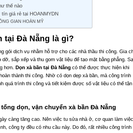
hư thế nào
y tín giá rẻ tại HOANMYDN
ÔNG GIAN HOÀN MỸ
 tại Đà Nẵng là gì?
ng gói dịch vụ nhằm hỗ trợ cho các nhà thầu thi công. Gia c
áo dỡ, sắp xếp và thu gom vật liệu để tạo mặt bằng phẳng. S
ng hơn.
Dọn xà bần tại Đà Nẵng
có thể được thực hiện khi
 hoàn thành thi công. Nhờ có dọn dẹp xà bần, mà công trình
 quá trình thi công và tiết kiệm được số vật liệu có thể tận
a tổng dọn, vận chuyển xà bần Đà Nẵng
y càng tăng cao. Nên việc tu sửa nhà ở, cơ quan làm việ
nh, công ty đều có nhu cầu này. Do đó, rất nhiều công trình