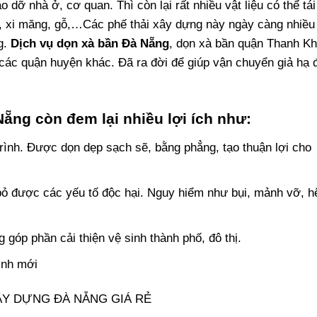
 dỡ nhà ở, cơ quan. Thì còn lại rất nhiều vật liệu có thể tái
, xi măng, gỗ,…Các phế thải xây dựng này ngày càng nhiều
g.
Dịch vụ dọn xà bần Đà Nẵng
,
dọn xà bần quận Thanh Kh
 các quận huyện khác. Đ
ã ra đời để giúp vận chuyển giả hạ 
ẵng còn đem lại nhiều lợi ích như:
ình. Được dọn dẹp sạch sẽ, bằng phẳng, tạo thuận lợi cho
bỏ được các yếu tố độc hại. Nguy hiểm như bụi, mảnh vỡ, h
ng góp phần cải thiện vệ sinh thành phố, đô thị.
ình mới
ÂY DỰNG ĐÀ NẴNG GIÁ RẺ