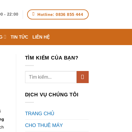
Hotline: 0836 855 444
0 - 22:00
G
TIN TỨC
LIÊN HỆ
TÌM KIẾM CỦA BẠN?
DỊCH VỤ CHÚNG TÔI
i
TRANG CHỦ
ng
CHO THUÊ MÁY
ch