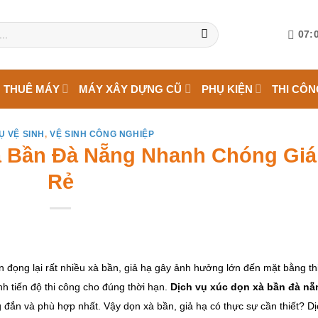
07:0
 THUÊ MÁY
MÁY XÂY DỰNG CŨ
PHỤ KIỆN
THI CÔN
Ụ VỆ SINH
,
VỆ SINH CÔNG NGHIỆP
à Bần Đà Nẵng Nhanh Chóng Giá
Rẻ
ồn đọng lại rất nhiều xà bần, giả hạ gây ảnh hưởng lớn đến mặt bằng th
 tiến độ thi công cho đúng thời hạn.
Dịch vụ xúc dọn xà bần đà nẵ
 đắn và phù hợp nhất. Vậy dọn xà bần, giả hạ có thực sự cần thiết? Dị