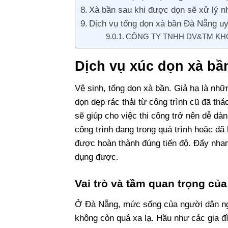
Xà bần sau khi được dọn sẽ xử lý n
Dịch vụ tổng dọn xà bần Đà Nẵng u
CÔNG TY TNHH DV&TM KH
Dịch vụ xúc dọn xà bần
Vệ sinh, tổng dọn xà bần. Giả hạ là nhữ
dọn dẹp rác thải từ công trình cũ đã th
sẽ giúp cho việc thi công trở nên dễ dà
công trình đang trong quá trình hoặc đã
được hoàn thành đúng tiến độ. Đẩy nhanh
dụng được.
Vai trò và tầm quan trọng củ
Ở Đà Nẵng, mức sống của người dân ngà
không còn quá xa lạ. Hầu như các gia đì