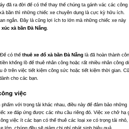
y đã ra đời để có thể thay thế chúng ta gánh vác các công
xà bần thì những chiếc xe chuyên dụng là cực kỳ hữu ích.
an ngắn. Đây là cũng lợi ích to lớn mà những chiếc xe này
 xúc xà bần Đà Nẵng
.
 Để có thể
thuê xe đổ xà bần Đà Nẵng
là đã hoàn thành cô
tiền khổng lồ để thuê nhân công hoặc rất nhiều nhân công di
ở trên việc tiết kiệm công sức hoặc tiết kiệm thời gian. C
h dành cho các bạn.
công việc
n phẩm với trọng tải khác nhau, điều này để đảm bảo những
iếc xe đáp ứng được các nhu cầu riêng đó. Việc xe chở hạ 
g việc ít các bạn có thể thuê các loại xe có trọng tải nhỏ,
xe lớn, chúng đều sẽ giảm chi phí phát sinh hiệu quả.