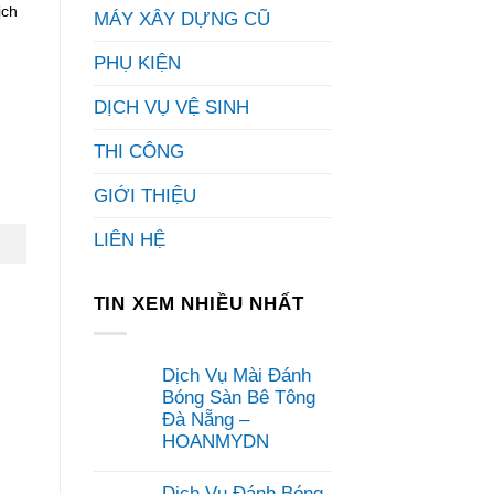
ịch
MÁY XÂY DỰNG CŨ
PHỤ KIỆN
DỊCH VỤ VỆ SINH
THI CÔNG
GIỚI THIỆU
LIÊN HỆ
TIN XEM NHIỀU NHẤT
Dịch Vụ Mài Đánh
Bóng Sàn Bê Tông
Đà Nẵng –
HOANMYDN
Không
có
Dịch Vụ Đánh Bóng