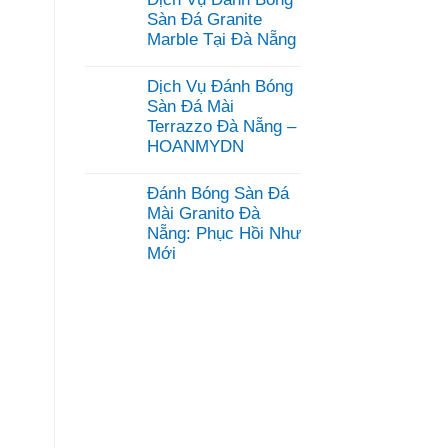
bình
luận
Sàn Đá Granite
ở
Marble Tại Đà Nẵng
Dịch
Vụ
Không
Mài
có
Dịch Vụ Đánh Bóng
Đánh
bình
Bóng
luận
Sàn Đá Mài
Sàn
ở
Terrazzo Đà Nẵng –
Bê
Dịch
Tông
HOANMYDN
Vụ
Đà
Đánh
Không
Nẵng
Bóng
có
–
Sàn
Đánh Bóng Sàn Đá
bình
HOANMYDN
Đá
luận
Mài Granito Đà
Granite
ở
Marble
Nẵng: Phục Hồi Như
Dịch
Tại
Mới
Vụ
Đà
Đánh
Nẵng
Không
Bóng
có
Sàn
bình
Đá
luận
Mài
ở
Terrazzo
Đánh
Đà
Bóng
Nẵng
Sàn
–
Đá
HOANMYDN
Mài
Granito
Đà
Nẵng: