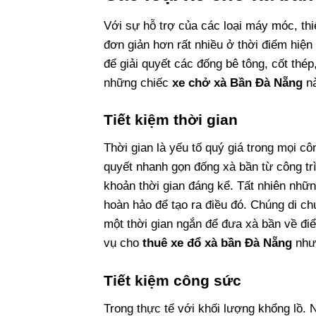
Với sự hỗ trợ của các loại máy móc, thiế
đơn giản hơn rất nhiều ở thời điểm hiện
để giải quyết các đống bê tông, cốt thép
những chiếc
xe chở xà Bần Đà Nẵng
nà
Tiết kiệm thời gian
Thời gian là yếu tố quý giá trong mọi cô
quyết nhanh gọn đống xà bần từ công tr
khoản thời gian đáng kể. Tất nhiên nhữ
hoàn hảo để tạo ra điều đó. Chúng di c
một thời gian ngắn để đưa xà bần về đi
vụ cho
thuê xe đổ xà bần Đà Nẵng
như
Tiết kiệm công sức
Trong thực tế với khối lượng khổng lồ.