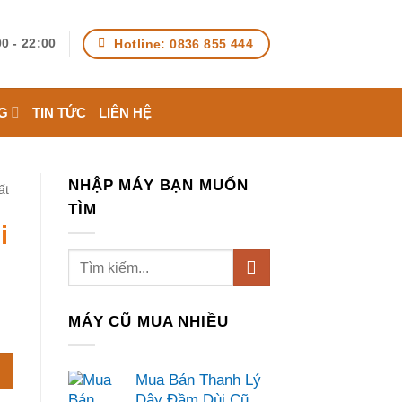
Hotline: 0836 855 444
0 - 22:00
G
TIN TỨC
LIÊN HỆ
NHẬP MÁY BẠN MUỐN
ất
TÌM
i
MÁY CŨ MUA NHIỀU
Mua Bán Thanh Lý
Dây Đầm Dùi Cũ