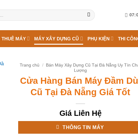
07:0
 THUÊ MÁY
MÁY XÂY DỰNG CŨ
PHỤ KIỆN
THI CÔN
Trang chủ
/
Bán Máy Xây Dựng Cũ Tại Đà Nẵng Uy Tín Ch
Lượng
Cửa Hàng Bán Máy Đầm Dù
Cũ Tại Đà Nẵng Giá Tốt
Giá Liên Hệ
THÔNG TIN MÁY