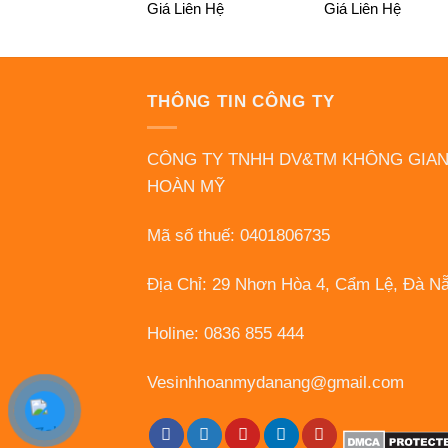
Giá Liên Hệ
Giá Liên Hệ
THÔNG TIN CÔNG TY
CÔNG TY TNHH DV&TM KHÔNG GIA
HOÀN MỸ
Mã số thuế: 0401806735
Địa Chỉ: 29 Nhơn Hòa 4, Cẩm Lệ, Đà N
Holine: 0836 855 444
Vesinhhoanmydanang@gmail.com