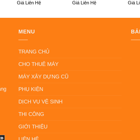
Giá Liên Hệ
Giá Liên Hệ
Giá L
MENU
BẢ
N
TRANG CHỦ
CHO THUÊ MÁY
MÁY XÂY DỰNG CŨ
ẵng
PHỤ KIỆN
DỊCH VỤ VỆ SINH
THI CÔNG
GIỚI THIỆU
LIÊN HỆ