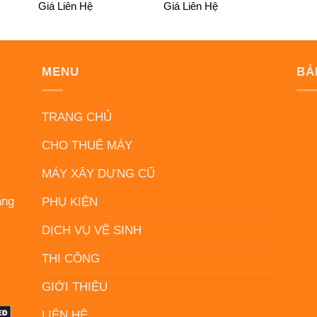
Giá Liên Hệ
Giá Liên Hệ
MENU
BẢ
N
TRANG CHỦ
CHO THUÊ MÁY
MÁY XÂY DỰNG CŨ
ẵng
PHỤ KIỆN
DỊCH VỤ VỆ SINH
THI CÔNG
GIỚI THIỆU
LIÊN HỆ