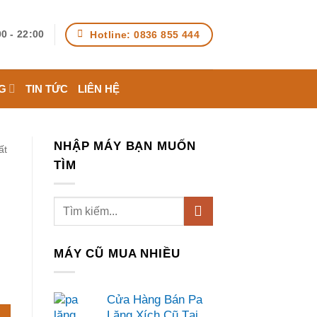
Hotline: 0836 855 444
0 - 22:00
G
TIN TỨC
LIÊN HỆ
NHẬP MÁY BẠN MUỐN
ất
TÌM
MÁY CŨ MUA NHIỀU
Cửa Hàng Bán Pa
Lăng Xích Cũ Tại