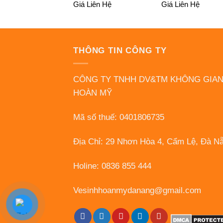
Giá Liên Hệ
Giá Liên Hệ
THÔNG TIN CÔNG TY
CÔNG TY TNHH DV&TM KHÔNG GIA
HOÀN MỸ
Mã số thuế: 0401806735
Địa Chỉ: 29 Nhơn Hòa 4, Cẩm Lệ, Đà N
Holine: 0836 855 444
Vesinhhoanmydanang@gmail.com