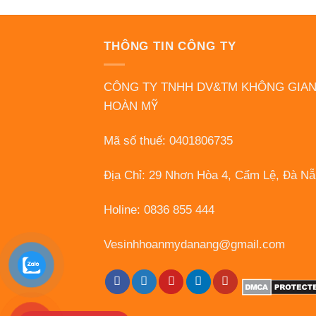
THÔNG TIN CÔNG TY
CÔNG TY TNHH DV&TM KHÔNG GIA
HOÀN MỸ
Mã số thuế: 0401806735
Địa Chỉ: 29 Nhơn Hòa 4, Cẩm Lệ, Đà N
Holine: 0836 855 444
Vesinhhoanmydanang@gmail.com