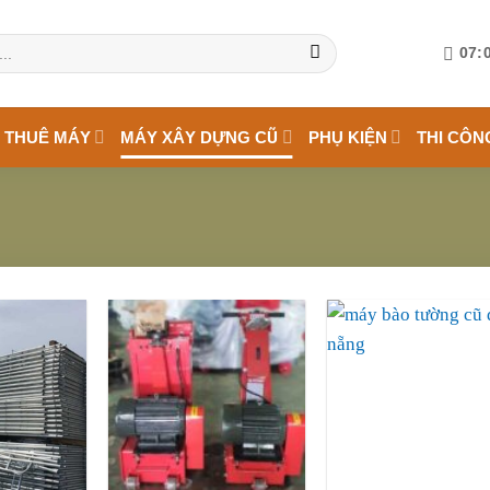
07:0
 THUÊ MÁY
MÁY XÂY DỰNG CŨ
PHỤ KIỆN
THI CÔN