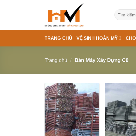
Bỏ
qua
Tìm
kiếm:
nội
dung
TRANG CHỦ
VỆ SINH HOÀN MỸ
CHO
Trang chủ
/
Bán Máy Xây Dựng Cũ