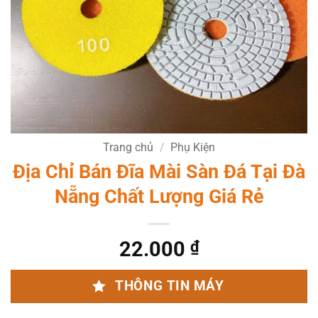
Trang chủ
/
Phụ Kiện
Địa Chỉ Bán Đĩa Mài Sàn Đá Tại Đà
Nẵng Chất Lượng Giá Rẻ
22.000
₫
THÔNG TIN MÁY