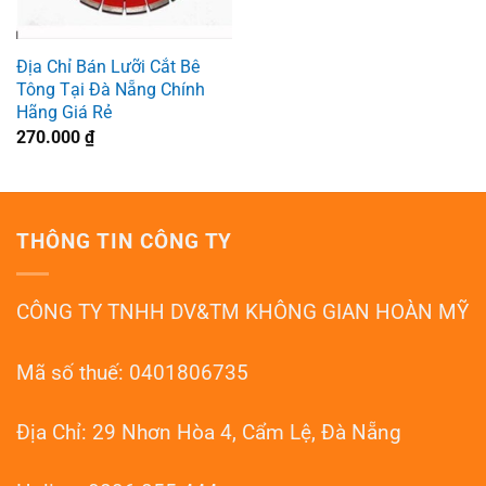
Địa Chỉ Bán Lưỡi Cắt Bê
Tông Tại Đà Nẵng Chính
Hãng Giá Rẻ
270.000
₫
THÔNG TIN CÔNG TY
CÔNG TY TNHH DV&TM KHÔNG GIAN HOÀN MỸ
Mã số thuế: 0401806735
Địa Chỉ: 29 Nhơn Hòa 4, Cẩm Lệ, Đà Nẵng