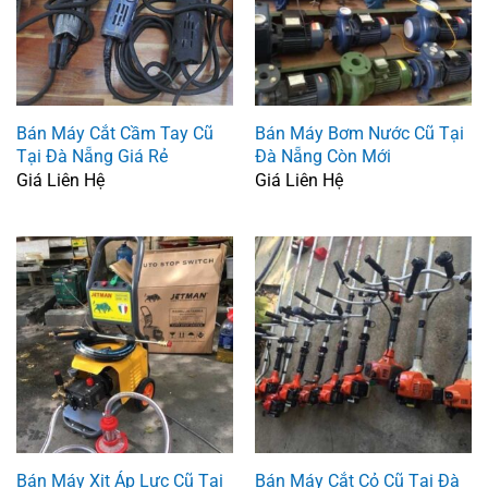
Bán Máy Cắt Cầm Tay Cũ
Bán Máy Bơm Nước Cũ Tại
Tại Đà Nẵng Giá Rẻ
Đà Nẵng Còn Mới
Giá Liên Hệ
Giá Liên Hệ
Bán Máy Xịt Áp Lực Cũ Tại
Bán Máy Cắt Cỏ Cũ Tại Đà