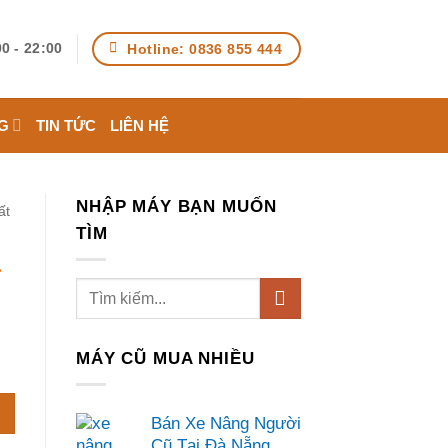
Hotline: 0836 855 444
0 - 22:00
G
TIN TỨC
LIÊN HỆ
NHẬP MÁY BẠN MUỐN
ất
TÌM
à
MÁY CŨ MUA NHIỀU
Bán Xe Nâng Người
Cũ Tại Đà Nẵng