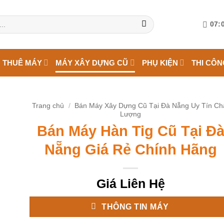
07:0
 THUÊ MÁY
MÁY XÂY DỰNG CŨ
PHỤ KIỆN
THI CÔN
Trang chủ
/
Bán Máy Xây Dựng Cũ Tại Đà Nẵng Uy Tín Ch
Lượng
Bán Máy Hàn Tig Cũ Tại Đ
Nẵng Giá Rẻ Chính Hãng
Giá Liên Hệ
THÔNG TIN MÁY