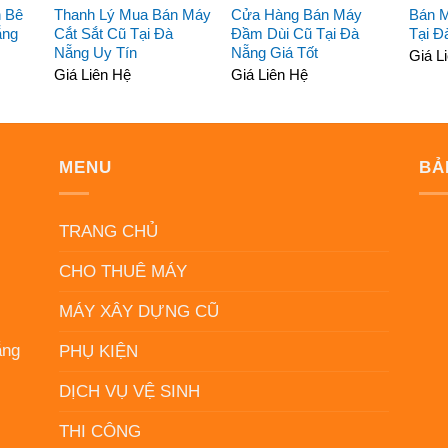
 Bê
Thanh Lý Mua Bán Máy
Cửa Hàng Bán Máy
Bán 
ẵng
Cắt Sắt Cũ Tại Đà
Đầm Dùi Cũ Tại Đà
Tại Đ
Nẵng Uy Tín
Nẵng Giá Tốt
Giá L
Giá Liên Hệ
Giá Liên Hệ
MENU
BẢ
N
TRANG CHỦ
CHO THUÊ MÁY
MÁY XÂY DỰNG CŨ
ẵng
PHỤ KIỆN
DỊCH VỤ VỆ SINH
THI CÔNG