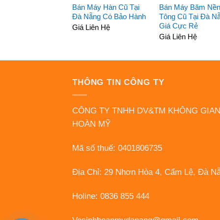
Bán Máy Hàn Cũ Tại
Bán Máy Băm Nền
Đà Nẵng Có Bảo Hành
Tông Cũ Tại Đà N
Giá Cực Rẻ
Giá Liên Hệ
Giá Liên Hệ
THÔNG TIN CÔNG TY
CÔNG TY TNHH DV&TM KHÔNG GIA
HOÀN MỸ
Mã số thuế: 0401806735
Địa Chỉ: 29 Nhơn Hòa 4, Cẩm Lệ, Đà N
Holine: 0836 855 444