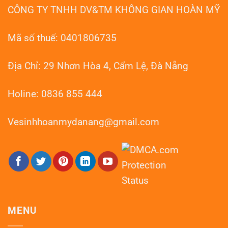
Nẵng:
CÔNG TY TNHH DV&TM KHÔNG GIAN HOÀN MỸ
Phục
Hồi
Như
Mới
Mã số thuế: 0401806735
Địa Chỉ: 29 Nhơn Hòa 4, Cẩm Lệ, Đà Nẵng
Holine: 0836 855 444
Vesinhhoanmydanang@gmail.com
MENU