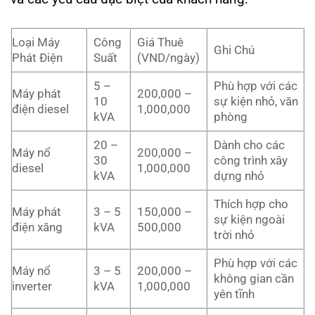
Loại Máy
Công
Giá Thuê
Ghi Chú
Phát Điện
Suất
(VND/ngày)
5 –
Phù hợp với các
Máy phát
200,000 –
10
sự kiện nhỏ, văn
điện diesel
1,000,000
kVA
phòng
20 –
Dành cho các
Máy nổ
200,000 –
30
công trình xây
diesel
1,000,000
kVA
dựng nhỏ
Thích hợp cho
Máy phát
3 – 5
150,000 –
sự kiện ngoài
điện xăng
kVA
500,000
trời nhỏ
Phù hợp với các
Máy nổ
3 – 5
200,000 –
không gian cần
inverter
kVA
1,000,000
yên tĩnh