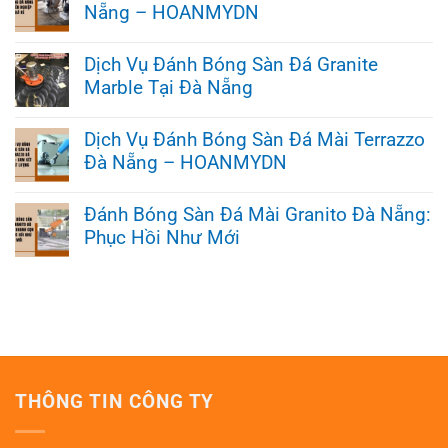
Nẵng – HOANMYDN
Không
có
Dịch Vụ Đánh Bóng Sàn Đá Granite
bình
Marble Tại Đà Nẵng
luận
ở
Không
Dịch
có
Vụ
Dịch Vụ Đánh Bóng Sàn Đá Mài Terrazzo
bình
Mài
Đà Nẵng – HOANMYDN
luận
Đánh
ở
Bóng
Không
Dịch
Sàn
có
Vụ
Đánh Bóng Sàn Đá Mài Granito Đà Nẵng:
Bê
bình
Đánh
Tông
Phục Hồi Như Mới
luận
Bóng
Đà
ở
Sàn
Nẵng
Không
Dịch
Đá
–
có
Vụ
Granite
HOANMYDN
bình
Đánh
Marble
luận
Bóng
Tại
ở
Sàn
Đà
Đánh
Đá
Nẵng
Bóng
Mài
Sàn
Terrazzo
Đá
Đà
THÔNG TIN CÔNG TY
Mài
Nẵng
Granito
–
Đà
HOANMYDN