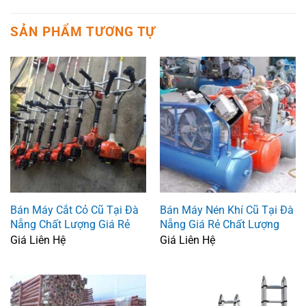
SẢN PHẨM TƯƠNG TỰ
Bán Máy Cắt Cỏ Cũ Tại Đà
Bán Máy Nén Khí Cũ Tại Đà
Nẵng Chất Lượng Giá Rẻ
Nẵng Giá Rẻ Chất Lượng
Giá Liên Hệ
Giá Liên Hệ