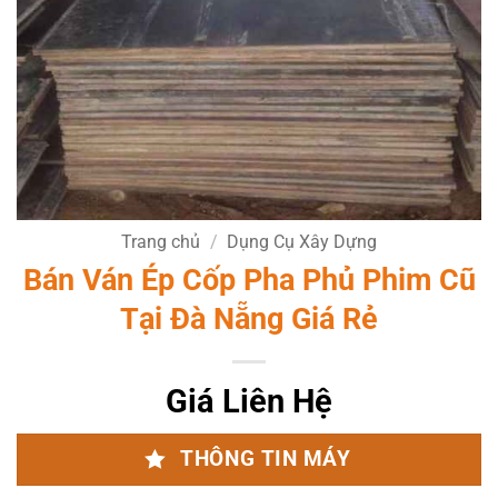
Trang chủ
/
Dụng Cụ Xây Dựng
Bán Ván Ép Cốp Pha Phủ Phim Cũ
Tại Đà Nẵng Giá Rẻ
Giá Liên Hệ
THÔNG TIN MÁY