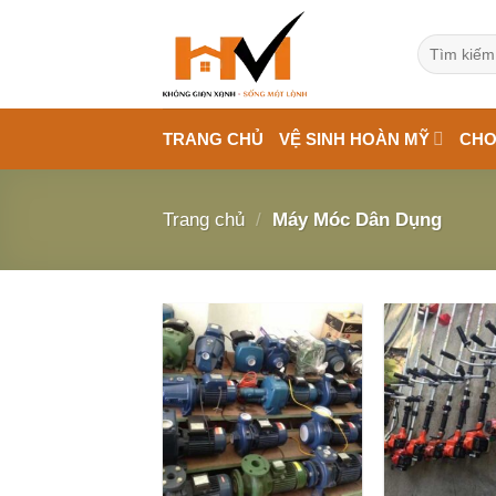
Bỏ
qua
Tìm
kiếm:
nội
dung
TRANG CHỦ
VỆ SINH HOÀN MỸ
CHO
Trang chủ
/
Máy Móc Dân Dụng