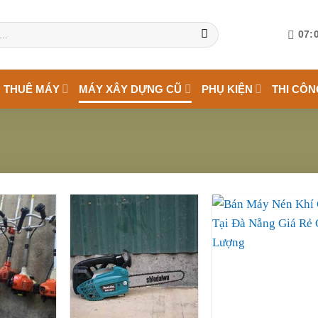
07:0
 THUÊ MÁY
MÁY XÂY DỰNG CŨ
PHỤ KIỆN
THI CÔN