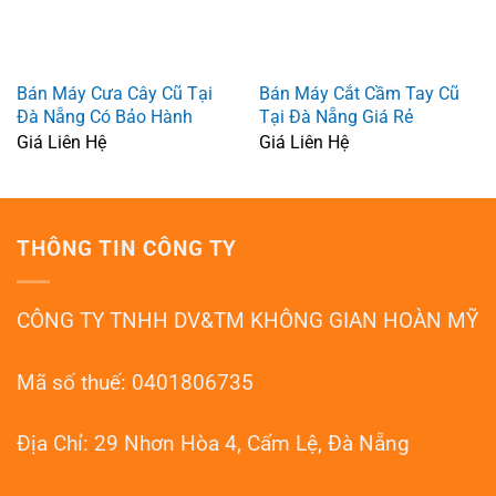
Bán Máy Cưa Cây Cũ Tại
Bán Máy Cắt Cầm Tay Cũ
Đà Nẵng Có Bảo Hành
Tại Đà Nẵng Giá Rẻ
Giá Liên Hệ
Giá Liên Hệ
THÔNG TIN CÔNG TY
CÔNG TY TNHH DV&TM KHÔNG GIAN HOÀN MỸ
Mã số thuế: 0401806735
Địa Chỉ: 29 Nhơn Hòa 4, Cẩm Lệ, Đà Nẵng