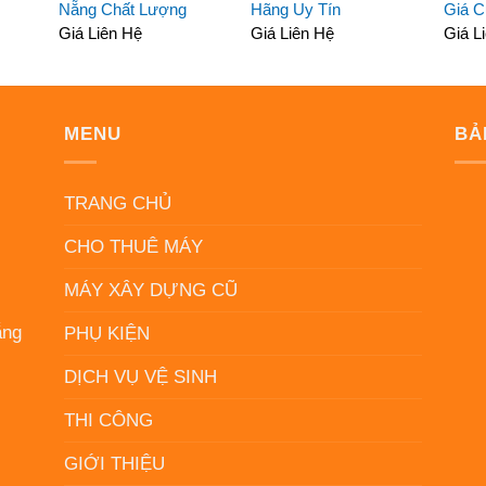
Nẵng Chất Lượng
Hãng Uy Tín
Giá 
Giá Liên Hệ
Giá Liên Hệ
Giá L
MENU
BẢ
N
TRANG CHỦ
CHO THUÊ MÁY
MÁY XÂY DỰNG CŨ
ẵng
PHỤ KIỆN
DỊCH VỤ VỆ SINH
THI CÔNG
GIỚI THIỆU