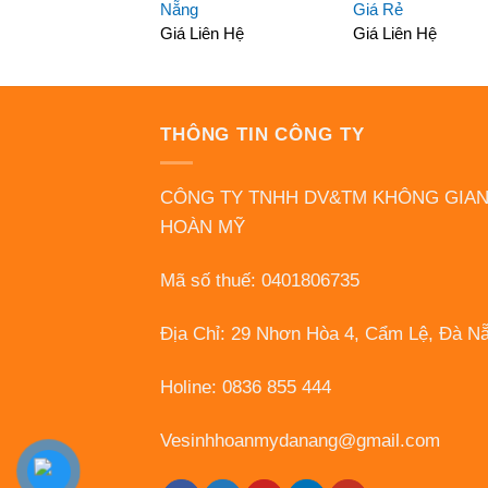
Nẵng
Giá Rẻ
Giá Liên Hệ
Giá Liên Hệ
THÔNG TIN CÔNG TY
CÔNG TY TNHH DV&TM KHÔNG GIA
HOÀN MỸ
Mã số thuế: 0401806735
Địa Chỉ: 29 Nhơn Hòa 4, Cẩm Lệ, Đà N
Holine: 0836 855 444
Vesinhhoanmydanang@gmail.com