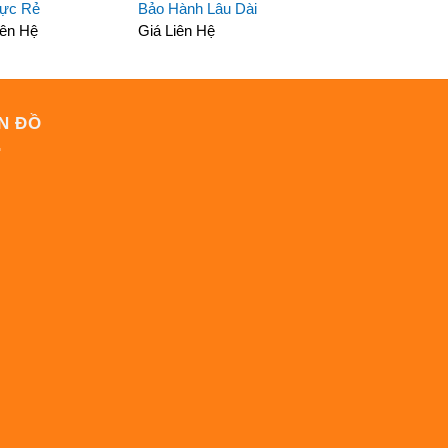
Cực Rẻ
Bảo Hành Lâu Dài
iên Hệ
Giá Liên Hệ
N ĐỒ