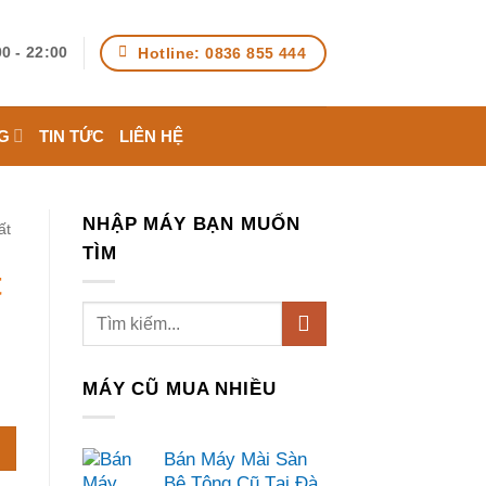
Hotline: 0836 855 444
0 - 22:00
G
TIN TỨC
LIÊN HỆ
NHẬP MÁY BẠN MUỐN
ất
TÌM
t
MÁY CŨ MUA NHIỀU
Bán Máy Mài Sàn
Bê Tông Cũ Tại Đà