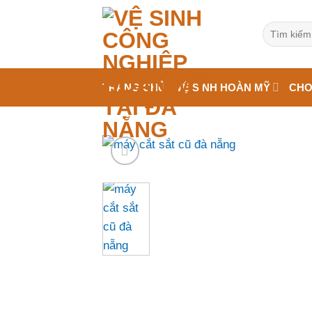
Bỏ
qua
Tìm
kiếm:
nội
dung
TRANG CHỦ
VỆ SINH HOÀN MỸ
CHO