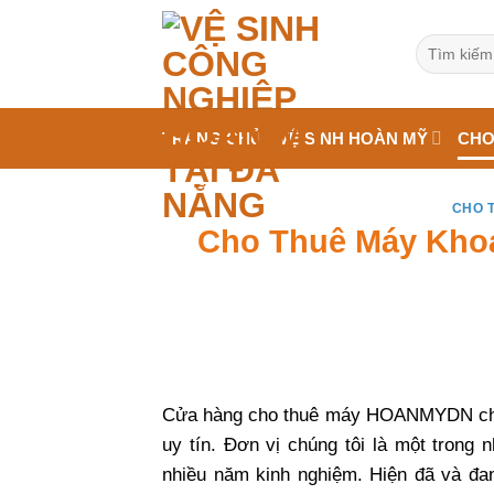
Bỏ
qua
Tìm
kiếm:
nội
dung
TRANG CHỦ
VỆ SINH HOÀN MỸ
CHO
CHO 
Cho Thuê Máy Khoa
Cửa hàng cho thuê máy HOANMYDN c
uy tín. Đơn vị chúng tôi là một trong 
nhiều năm kinh nghiệm. Hiện đã và đan