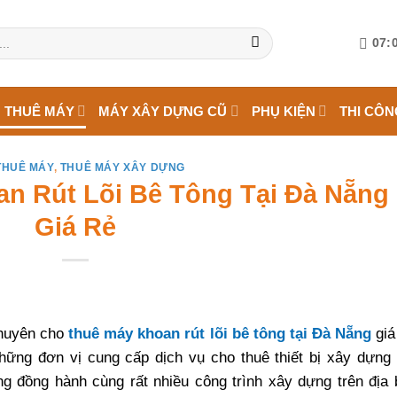
07:0
 THUÊ MÁY
MÁY XÂY DỰNG CŨ
PHỤ KIỆN
THI CÔN
THUÊ MÁY
,
THUÊ MÁY XÂY DỰNG
n Rút Lõi Bê Tông Tại Đà Nẵng
Giá Rẻ
huyên cho
thuê máy khoan rút lõi bê tông tại Đà Nẵng
giá
những đơn vị cung cấp dịch vụ cho thuê thiết bị xây dựng 
g đồng hành cùng rất nhiều công trình xây dựng trên địa 