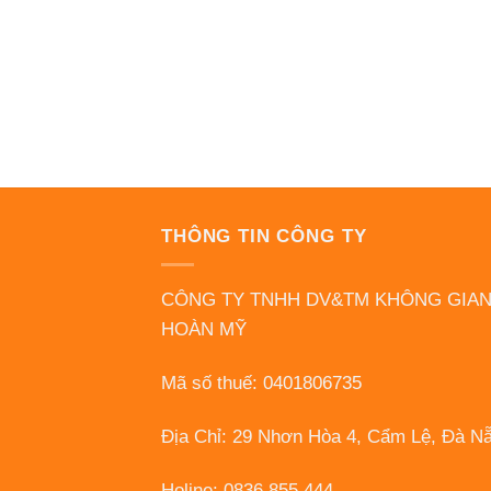
THÔNG TIN CÔNG TY
CÔNG TY TNHH DV&TM KHÔNG GIA
HOÀN MỸ
Mã số thuế: 0401806735
Địa Chỉ: 29 Nhơn Hòa 4, Cẩm Lệ, Đà N
Holine: 0836 855 444