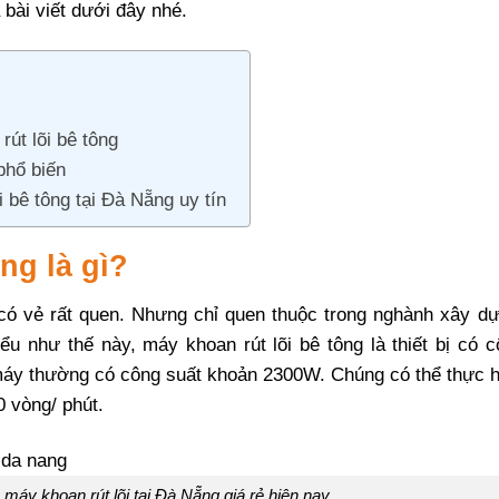
bài viết dưới đây nhé.
út lõi bê tông
 phổ biến
 bê tông tại Đà Nẵng uy tín
ông
là gì?
 có vẻ rất quen. Nhưng chỉ quen thuộc trong nghành xây dự
iểu như thế này, máy khoan rút lõi bê tông là thiết bị có 
máy thường có công suất khoản 2300W. Chúng có thể thực h
0 vòng/ phút.
máy khoan rút lõi tại Đà Nẵng giá rẻ hiện nay