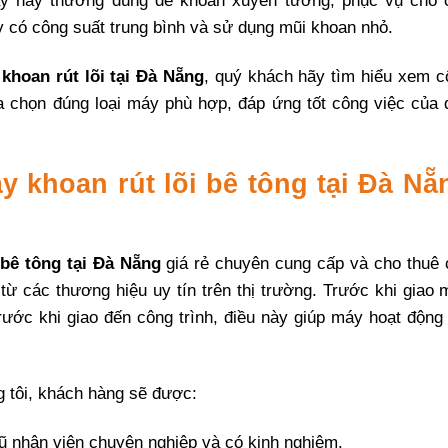
áy này thường dùng để khoan xuyên tường, phục vụ cho 
y có công suất trung bình và sử dụng mũi khoan nhỏ.
khoan rút lõi tại Đà Nẵng
, quý khách hãy tìm hiểu xem c
 chọn đúng loại máy phù hợp, đáp ứng tốt công việc của 
y khoan rút lõi
bê tông
tại Đà Nẵ
 bê tông tại Đà Nẵng
giá rẻ chuyên cung cấp và cho thuê 
từ các thương hiệu uy tín trên thị trường. Trước khi giao
trước khi giao đến công trình, điều này giúp máy hoạt động
 tôi, khách hàng sẽ được:
gũ nhân viên chuyên nghiệp và có kinh nghiệm.