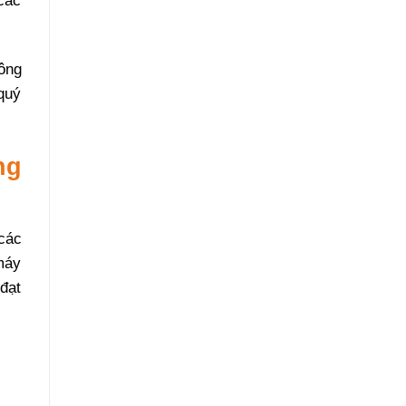
các
ông
quý
ng
các
 máy
 đạt