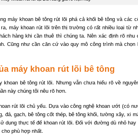
g máy khoan bê tông rút lõi phá cả khối bê tông và các c
a, máy khoan rút lõi trên thị trường có rất nhiều loại từ n
ách hàng khi cần thuê thì chúng ta. Nên xác định rõ nhu 
nh. Cũng như cần căn cứ vào quy mô công trình mà chọn l
ủa máy khoan rút lõi bê tông
y khoan bê tông rút lõi. Nhưng vẫn chưa hiểu rõ về nguyên
ần này chúng tôi nêu rõ hơn.
khoan rút lõi chủ yếu. Dựa vào công nghệ khoan ướt (có nư
, đá, gạch, bê tông cốt thép, bê tông khối, tường xây, xi 
ử dụng thực tế để khoan rút lõi. Đối với đường dù nhỏ hay
 cho phù hợp nhất.