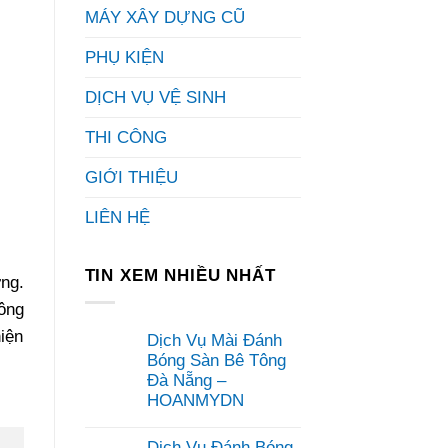
MÁY XÂY DỰNG CŨ
PHỤ KIỆN
DỊCH VỤ VỆ SINH
THI CÔNG
GIỚI THIỆU
LIÊN HỆ
TIN XEM NHIỀU NHẤT
ng.
công
iện
Dịch Vụ Mài Đánh
Bóng Sàn Bê Tông
Đà Nẵng –
HOANMYDN
Không
có
Dịch Vụ Đánh Bóng