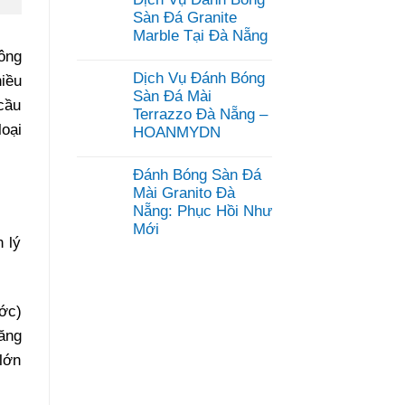
bình
luận
Sàn Đá Granite
ở
Marble Tại Đà Nẵng
Dịch
Vụ
ông
Không
Mài
có
Dịch Vụ Đánh Bóng
Đánh
hiều
bình
Bóng
luận
Sàn Đá Mài
Sàn
cầu
ở
Terrazzo Đà Nẵng –
Bê
Dịch
oại
Tông
HOANMYDN
Vụ
Đà
Đánh
Không
Nẵng
Bóng
có
–
Sàn
Đánh Bóng Sàn Đá
bình
HOANMYDN
Đá
luận
Mài Granito Đà
Granite
ở
Marble
Nẵng: Phục Hồi Như
Dịch
Tại
Mới
Vụ
Đà
Đánh
 lý
Nẵng
Không
Bóng
có
Sàn
bình
Đá
luận
Mài
ở
Terrazzo
ớc)
Đánh
Đà
Bóng
Nẵng
măng
Sàn
–
Đá
HOANMYDN
 lớn
Mài
Granito
Đà
Nẵng: