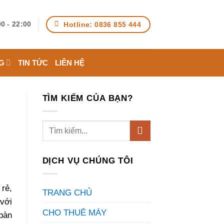
Hotline: 0836 855 444
0 - 22:00
G
TIN TỨC
LIÊN HỆ
TÌM KIẾM CỦA BẠN?
DỊCH VỤ CHÚNG TÔI
 rẻ,
TRANG CHỦ
với
CHO THUÊ MÁY
bàn