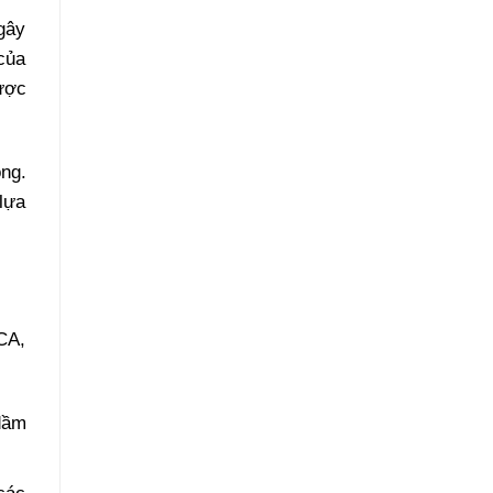
Phục
Hồi
gây
Như
Mới
của
ược
ông.
 lựa
DCA,
dầm