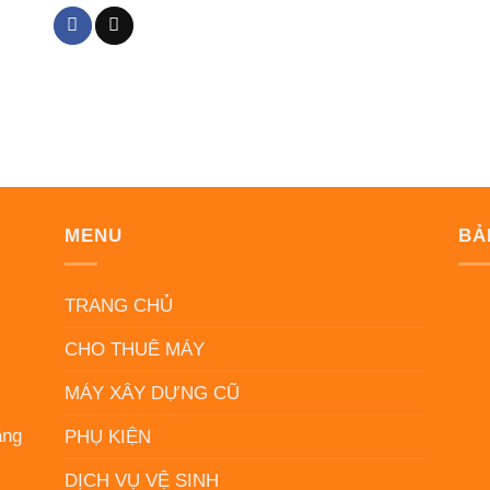
MENU
BẢ
N
TRANG CHỦ
CHO THUÊ MÁY
MÁY XÂY DỰNG CŨ
ẵng
PHỤ KIỆN
DỊCH VỤ VỆ SINH