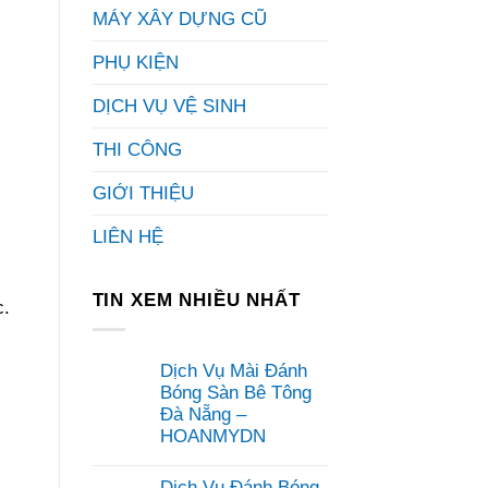
MÁY XÂY DỰNG CŨ
PHỤ KIỆN
DỊCH VỤ VỆ SINH
THI CÔNG
GIỚI THIỆU
LIÊN HỆ
TIN XEM NHIỀU NHẤT
c.
Dịch Vụ Mài Đánh
Bóng Sàn Bê Tông
Đà Nẵng –
HOANMYDN
Không
có
Dịch Vụ Đánh Bóng