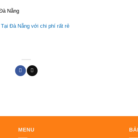
 Đà Nẵng
i Đà Nẵng với chi phí rất rẻ
MENU
BẢ