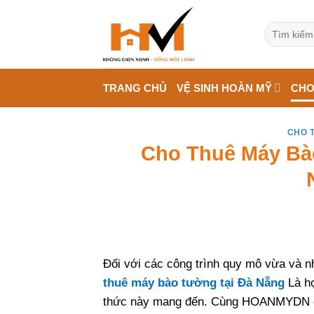
Bỏ
qua
Tìm
kiếm:
nội
dung
TRANG CHỦ
VỆ SINH HOÀN MỸ
CHO
CHO 
Cho Thuê Máy Bà
Đối với các công trình quy mô vừa và nh
thuê máy bào tường tại Đà Nẵng
Là hợ
thức này mang đến. Cùng HOANMYDN đi 