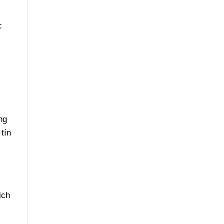
Phục
Hồi
Như
c
Mới
ng
tín
ịch