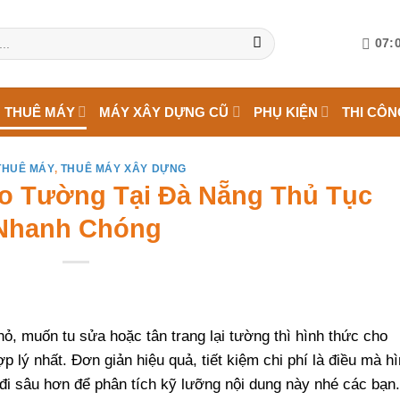
07:0
 THUÊ MÁY
MÁY XÂY DỰNG CŨ
PHỤ KIỆN
THI CÔN
THUÊ MÁY
,
THUÊ MÁY XÂY DỰNG
o Tường Tại Đà Nẵng Thủ Tục
Nhanh Chóng
ỏ, muốn tu sửa hoặc tân trang lại tường thì hình thức
cho
p lý nhất. Đơn giản hiệu quả, tiết kiệm chi phí là điều mà h
sâu hơn để phân tích kỹ lưỡng nội dung này nhé các bạn.