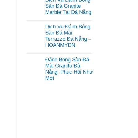
bình
luận
Sàn Đá Granite
ở
Marble Tại Đà Nẵng
Dịch
Vụ
Không
Mài
có
Dịch Vụ Đánh Bóng
Đánh
bình
Bóng
luận
Sàn Đá Mài
Sàn
ở
Terrazzo Đà Nẵng –
Bê
Dịch
Tông
HOANMYDN
Vụ
Đà
Đánh
Không
Nẵng
Bóng
có
–
Sàn
Đánh Bóng Sàn Đá
bình
HOANMYDN
Đá
luận
Mài Granito Đà
Granite
ở
Marble
Nẵng: Phục Hồi Như
Dịch
Tại
Mới
Vụ
Đà
Đánh
Nẵng
Không
Bóng
có
Sàn
bình
Đá
luận
Mài
ở
Terrazzo
Đánh
Đà
Bóng
Nẵng
Sàn
–
Đá
HOANMYDN
Mài
Granito
Đà
Nẵng: