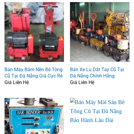
Bán Máy Băm Nền Bê Tông
Bán Xe Lu Dắt Tay Cũ Tại
Cũ Tại Đà Nẵng Giá Cực Rẻ
Đà Nẵng Chính Hãng
Giá Liên Hệ
Giá Liên Hệ