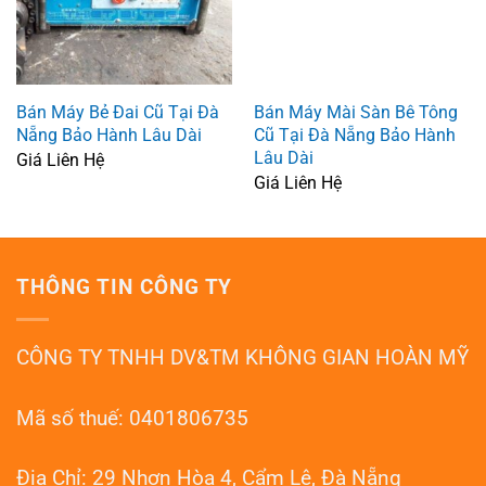
Bán Máy Bẻ Đai Cũ Tại Đà
Bán Máy Mài Sàn Bê Tông
Nẵng Bảo Hành Lâu Dài
Cũ Tại Đà Nẵng Bảo Hành
Lâu Dài
Giá Liên Hệ
Giá Liên Hệ
THÔNG TIN CÔNG TY
CÔNG TY TNHH DV&TM KHÔNG GIAN HOÀN MỸ
Mã số thuế: 0401806735
Địa Chỉ: 29 Nhơn Hòa 4, Cẩm Lệ, Đà Nẵng