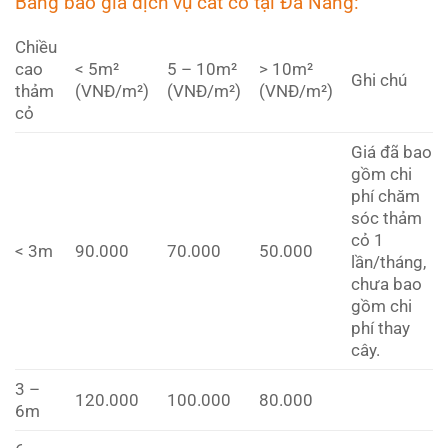
Bảng báo giá dịch vụ cắt cỏ tại Đà Nẵng:
Chiều
cao
< 5m²
5 – 10m²
> 10m²
Ghi chú
thảm
(VNĐ/m²)
(VNĐ/m²)
(VNĐ/m²)
cỏ
Giá đã bao
gồm chi
phí chăm
sóc thảm
cỏ 1
< 3m
90.000
70.000
50.000
lần/tháng,
chưa bao
gồm chi
phí thay
cây.
3 –
120.000
100.000
80.000
6m