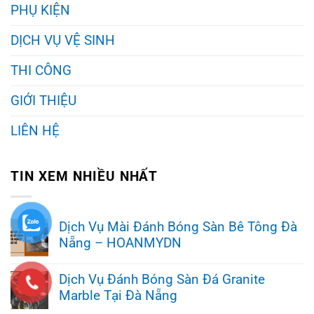
PHỤ KIỆN
DỊCH VỤ VỆ SINH
THI CÔNG
GIỚI THIỆU
LIÊN HỆ
TIN XEM NHIỀU NHẤT
Dịch Vụ Mài Đánh Bóng Sàn Bê Tông Đà
Nẵng – HOANMYDN
Không
có
Dịch Vụ Đánh Bóng Sàn Đá Granite
bình
Marble Tại Đà Nẵng
luận
ở
Không