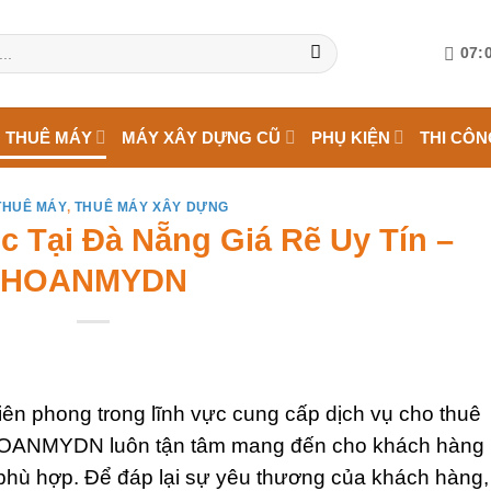
07:0
 THUÊ MÁY
MÁY XÂY DỰNG CŨ
PHỤ KIỆN
THI CÔN
THUÊ MÁY
,
THUÊ MÁY XÂY DỰNG
 Tại Đà Nẵng Giá Rẽ Uy Tín –
HOANMYDN
iên phong trong lĩnh vực cung cấp dịch vụ cho thuê
HOANMYDN luôn tận tâm mang đến cho khách hàng
ả phù hợp. Để đáp lại sự yêu thương của khách hàng,