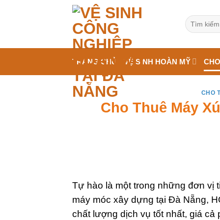
Bỏ
qua
Tìm
kiếm:
nội
dung
TRANG CHỦ
VỆ SINH HOÀN MỸ
CHO
CHO 
Cho Thuê Máy Xúc
Tự hào là một trong những đơn vị t
máy móc xây dựng tại Đà Nẵng, 
chất lượng dịch vụ tốt nhất, giá c