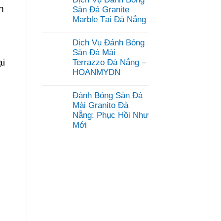
bình
h
luận
Sàn Đá Granite
ở
Marble Tại Đà Nẵng
Dịch
Vụ
Không
Mài
có
Dịch Vụ Đánh Bóng
Đánh
bình
Bóng
luận
Sàn Đá Mài
Sàn
ở
ại
Terrazzo Đà Nẵng –
Bê
Dịch
Tông
HOANMYDN
Vụ
Đà
Đánh
Không
Nẵng
Bóng
có
–
Sàn
Đánh Bóng Sàn Đá
bình
HOANMYDN
Đá
luận
Mài Granito Đà
Granite
ở
Marble
Nẵng: Phục Hồi Như
Dịch
Tại
Mới
Vụ
Đà
Đánh
Nẵng
Không
Bóng
có
Sàn
bình
Đá
luận
Mài
ở
Terrazzo
Đánh
Đà
Bóng
Nẵng
Sàn
–
Đá
HOANMYDN
Mài
Granito
Đà
Nẵng: