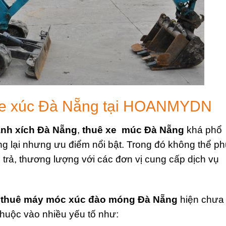
ê xe xúc Đà Nẵng tại HOANMYDN
ánh xích Đà Nẵng
,
thuê xe múc Đà Nẵng
khá phổ
ng lại nhưng ưu điểm nổi bật. Trong đó không thể p
 trả, thương lượng với các đơn vị cung cấp dịch vụ
thuê máy móc xúc đào móng Đà Nẵng
hiện chưa
ụ thuộc vào nhiều yếu tố như: