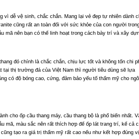
 vì dễ vệ sinh, chắc chắn. Mang lại vẻ đẹp tự nhiên dành 
ranite cũng rất an toàn đối với sức khỏe của con người tron
u mã nên bạn có thể linh hoạt trong cách bày trí và xây dự
hang đó chính là chắc chắn, chịu lực tốt và không tốn chi p
t tại thị trường đá của Việt Nam thì người tiêu dùng sẽ lựa
chúng có độ bóng cao, cứng, đảm bảo yếu tố thẩm mỹ cho ngô
nh cho ốp cầu thang máy, cầu thang bộ là phổ biến nhất. V
u mã, màu sắc nên rất thích hợp để ốp lát trang trí, kể cả 
ng tạo ra giá trị thẩm mỹ rất cao nếu như kết hợp đúng vị 