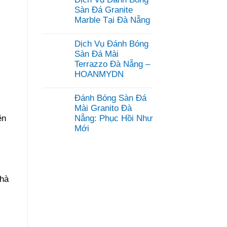
bình
luận
Sàn Đá Granite
ở
Marble Tại Đà Nẵng
Dịch
Vụ
Không
Mài
có
Dịch Vụ Đánh Bóng
Đánh
bình
Bóng
luận
Sàn Đá Mài
Sàn
ở
Terrazzo Đà Nẵng –
Bê
Dịch
Tông
HOANMYDN
Vụ
Đà
Đánh
Không
Nẵng
Bóng
có
–
Sàn
Đánh Bóng Sàn Đá
bình
HOANMYDN
Đá
luận
Mài Granito Đà
Granite
ở
Marble
Nẵng: Phục Hồi Như
ên
Dịch
Tại
Mới
Vụ
Đà
Đánh
Nẵng
Không
Bóng
có
Sàn
bình
Đá
luận
Mài
ở
Terrazzo
Đánh
Đà
nhà
Bóng
Nẵng
Sàn
–
Đá
HOANMYDN
Mài
Granito
Đà
Nẵng: