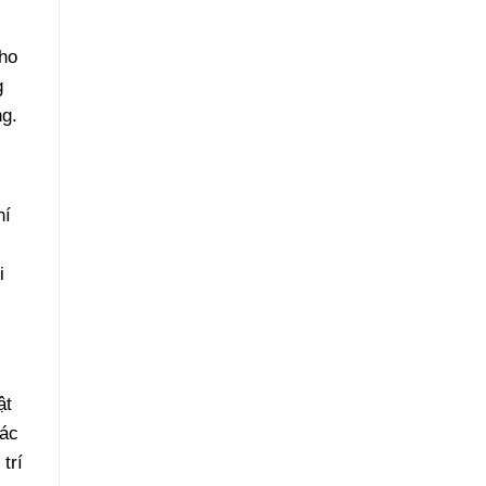
Phục
Hồi
Như
cho
Mới
g
ng.
hí
i
ật
các
trí