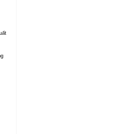
uất
ng