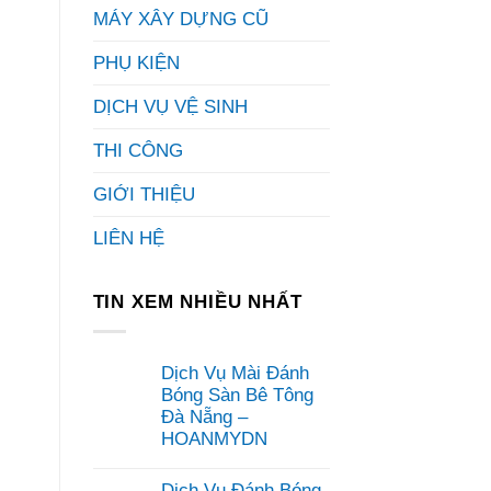
MÁY XÂY DỰNG CŨ
PHỤ KIỆN
DỊCH VỤ VỆ SINH
THI CÔNG
GIỚI THIỆU
LIÊN HỆ
TIN XEM NHIỀU NHẤT
Dịch Vụ Mài Đánh
Bóng Sàn Bê Tông
Đà Nẵng –
HOANMYDN
Không
có
Dịch Vụ Đánh Bóng