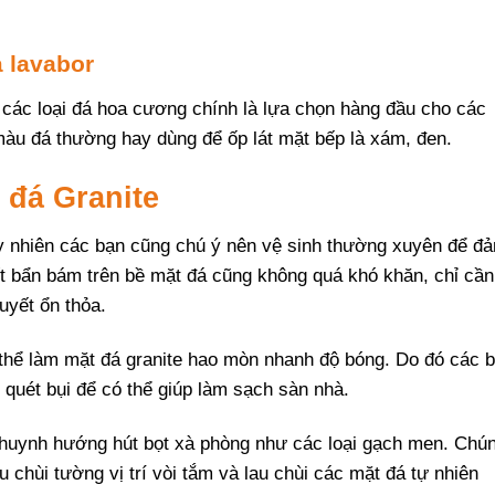
à lavabor
các loại đá hoa cương chính là lựa chọn hàng đầu cho các
màu đá thường hay dùng để ốp lát mặt bếp là xám, đen.
 đá Granite
uy nhiên các bạn cũng chú ý nên vệ sinh thường xuyên để đ
t bẩn bám trên bề mặt đá cũng không quá khó khăn, chỉ cần
uyết ổn thỏa.
 thể làm mặt đá granite hao mòn nhanh độ bóng. Do đó các 
quét bụi để có thể giúp làm sạch sàn nhà.
huynh hướng hút bọt xà phòng như các loại gạch men. Chú
u chùi tường vị trí vòi tắm và lau chùi các mặt đá tự nhiên