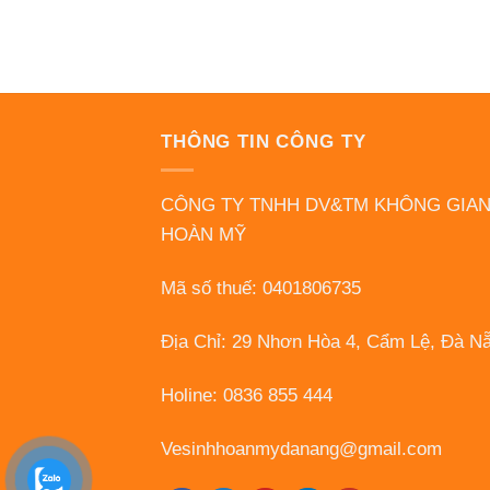
THÔNG TIN CÔNG TY
CÔNG TY TNHH DV&TM KHÔNG GIA
HOÀN MỸ
Mã số thuế: 0401806735
Địa Chỉ: 29 Nhơn Hòa 4, Cẩm Lệ, Đà N
Holine: 0836 855 444
Vesinhhoanmydanang@gmail.com