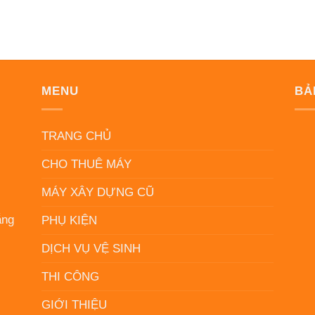
MENU
BẢ
N
TRANG CHỦ
CHO THUÊ MÁY
MÁY XÂY DỰNG CŨ
ẵng
PHỤ KIỆN
DỊCH VỤ VỆ SINH
THI CÔNG
GIỚI THIỆU