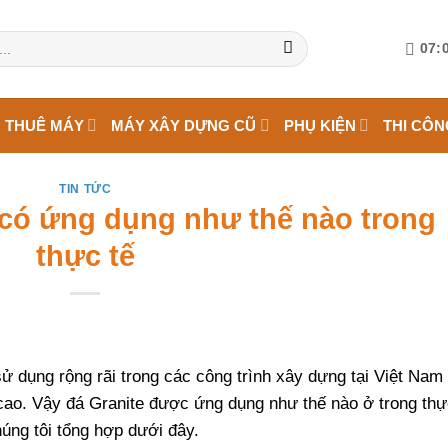
07:0
 THUÊ MÁY
MÁY XÂY DỰNG CŨ
PHỤ KIỆN
THI CÔN
TIN TỨC
e có ứng dụng như thế nào trong
thực tế
sử dụng rộng rãi trong các công trình xây dựng tại Việt Nam
cao. Vậy đá Granite được ứng dụng như thế nào ở trong th
húng tôi tổng hợp dưới đây.