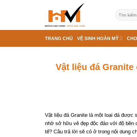
Bỏ
qua
Tìm
kiếm:
nội
dung
TRANG CHỦ
VỆ SINH HOÀN MỸ
CHO
Vật liệu đá Granit
Vật liệu đá Granite là một loại đá được 
nhờ sở hữu vẻ đẹp độc đáo với độ bền 
tế? Câu trả lời sẽ có ở trong nội dung c