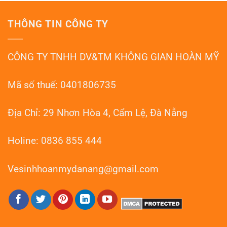
Bóng
Mài
Sàn
Terrazzo
Đá
Đà
THÔNG TIN CÔNG TY
Mài
Nẵng
Granito
–
Đà
HOANMYDN
Nẵng:
CÔNG TY TNHH DV&TM KHÔNG GIAN HOÀN MỸ
Phục
Hồi
Như
Mới
Mã số thuế: 0401806735
Địa Chỉ: 29 Nhơn Hòa 4, Cẩm Lệ, Đà Nẵng
Holine: 0836 855 444
Vesinhhoanmydanang@gmail.com