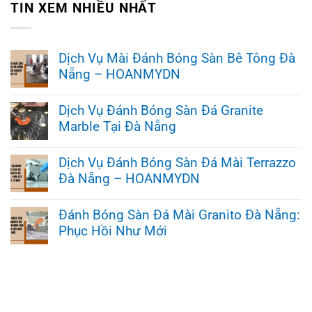
TIN XEM NHIỀU NHẤT
Dịch Vụ Mài Đánh Bóng Sàn Bê Tông Đà
Nẵng – HOANMYDN
Không
có
Dịch Vụ Đánh Bóng Sàn Đá Granite
bình
Marble Tại Đà Nẵng
luận
ở
Không
Dịch
có
Vụ
Dịch Vụ Đánh Bóng Sàn Đá Mài Terrazzo
bình
Mài
Đà Nẵng – HOANMYDN
luận
Đánh
ở
Bóng
Không
Dịch
Sàn
có
Vụ
Đánh Bóng Sàn Đá Mài Granito Đà Nẵng:
Bê
bình
Đánh
Tông
Phục Hồi Như Mới
luận
Bóng
Đà
ở
Sàn
Nẵng
Không
Dịch
Đá
–
có
Vụ
Granite
HOANMYDN
bình
Đánh
Marble
luận
Bóng
Tại
ở
Sàn
Đà
Đánh
Đá
Nẵng