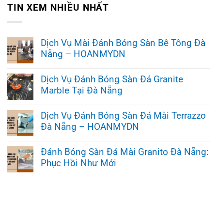
TIN XEM NHIỀU NHẤT
Dịch Vụ Mài Đánh Bóng Sàn Bê Tông Đà
Nẵng – HOANMYDN
Không
có
Dịch Vụ Đánh Bóng Sàn Đá Granite
bình
Marble Tại Đà Nẵng
luận
ở
Không
Dịch
có
Vụ
Dịch Vụ Đánh Bóng Sàn Đá Mài Terrazzo
bình
Mài
Đà Nẵng – HOANMYDN
luận
Đánh
ở
Bóng
Không
Dịch
Sàn
có
Vụ
Đánh Bóng Sàn Đá Mài Granito Đà Nẵng:
Bê
bình
Đánh
Tông
Phục Hồi Như Mới
luận
Bóng
Đà
ở
Sàn
Nẵng
Không
Dịch
Đá
–
có
Vụ
Granite
HOANMYDN
bình
Đánh
Marble
luận
Bóng
Tại
ở
Sàn
Đà
Đánh
Đá