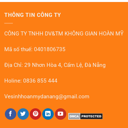
Nẵng
Bóng
Mài
Sàn
Terrazzo
Đá
Đà
THÔNG TIN CÔNG TY
Mài
Nẵng
Granito
–
Đà
HOANMYDN
Nẵng:
CÔNG TY TNHH DV&TM KHÔNG GIAN HOÀN MỸ
Phục
Hồi
Như
Mới
Mã số thuế: 0401806735
Địa Chỉ: 29 Nhơn Hòa 4, Cẩm Lệ, Đà Nẵng
Holine: 0836 855 444
Vesinhhoanmydanang@gmail.com