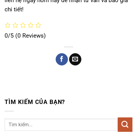
liên hệ ngay hôm nay để nhận tư vấn và báo giá
chi tiết!
0/5
(0 Reviews)
TÌM KIẾM CỦA BẠN?