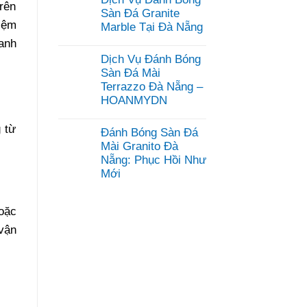
bình
trên
luận
Sàn Đá Granite
ở
iệm
Marble Tại Đà Nẵng
Dịch
Vụ
anh
Không
Mài
có
Dịch Vụ Đánh Bóng
Đánh
bình
Bóng
luận
Sàn Đá Mài
Sàn
ở
Terrazzo Đà Nẵng –
Bê
Dịch
Tông
HOANMYDN
Vụ
Đà
Đánh
Không
Nẵng
Bóng
có
–
 từ
Sàn
Đánh Bóng Sàn Đá
bình
HOANMYDN
Đá
luận
Mài Granito Đà
Granite
ở
Marble
Nẵng: Phục Hồi Như
Dịch
Tại
Mới
Vụ
Đà
Đánh
Nẵng
Không
Bóng
có
Sàn
bình
oặc
Đá
luận
Mài
ở
vận
Terrazzo
Đánh
Đà
Bóng
Nẵng
Sàn
–
Đá
HOANMYDN
Mài
Granito
Đà
Nẵng: