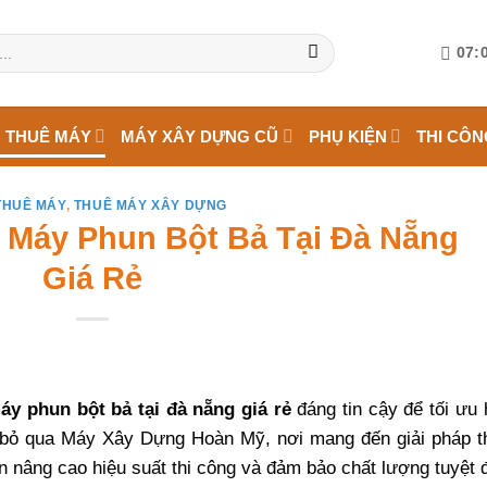
07:0
 THUÊ MÁY
MÁY XÂY DỰNG CŨ
PHỤ KIỆN
THI CÔN
THUÊ MÁY
,
THUÊ MÁY XÂY DỰNG
 Máy Phun Bột Bả Tại Đà Nẵng
Giá Rẻ
áy phun bột bả tại đà nẵng giá rẻ
đáng tin cậy để tối ưu
g bỏ qua Máy Xây Dựng Hoàn Mỹ, nơi mang đến giải pháp t
ạn nâng cao hiệu suất thi công và đảm bảo chất lượng tuyệt đ