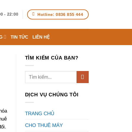
Hotline: 0836 855 444
0 - 22:00
G
TIN TỨC
LIÊN HỆ
TÌM KIẾM CỦA BẠN?
DỊCH VỤ CHÚNG TÔI
 hóa
TRANG CHỦ
huê
CHO THUÊ MÁY
ối.