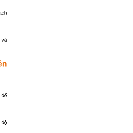
ách
t và
ên
 để
n độ