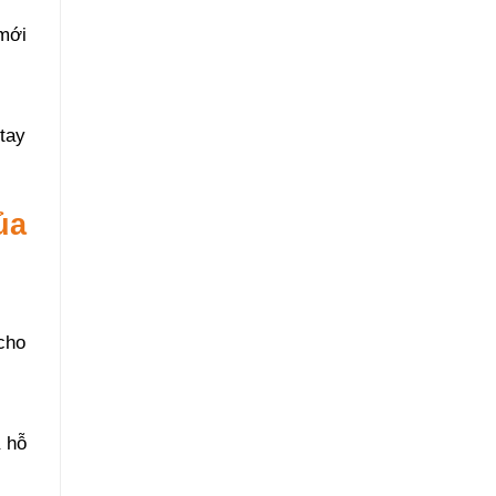
mới
tay
ủa
cho
 hỗ