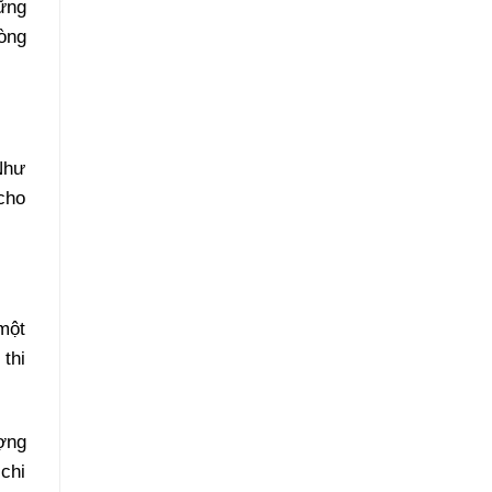
ững
Phục
Hồi
òng
Như
Mới
Như
cho
một
 thi
ượng
chi