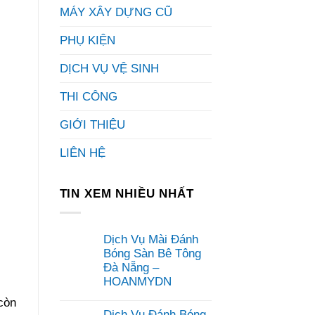
MÁY XÂY DỰNG CŨ
PHỤ KIỆN
DỊCH VỤ VỆ SINH
THI CÔNG
GIỚI THIỆU
LIÊN HỆ
TIN XEM NHIỀU NHẤT
Dịch Vụ Mài Đánh
Bóng Sàn Bê Tông
Đà Nẵng –
HOANMYDN
Không
 còn
có
Dịch Vụ Đánh Bóng