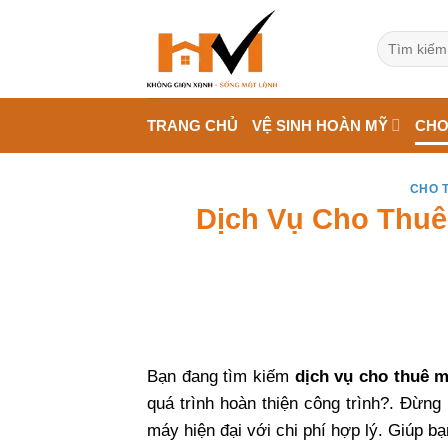
Bỏ
qua
Tìm
kiếm:
nội
dung
TRANG CHỦ
VỆ SINH HOÀN MỸ
CHO
CHO 
Dịch Vụ Cho Thuê
Bạn đang tìm kiếm
dịch vụ cho thuê m
quá trình hoàn thiện công trình?. Đừn
máy hiện đại với chi phí hợp lý. Giúp b