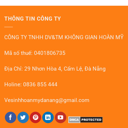
Đánh
Đá
Nẵng
Bóng
Mài
Sàn
Terrazzo
Đá
Đà
THÔNG TIN CÔNG TY
Mài
Nẵng
Granito
–
Đà
HOANMYDN
Nẵng:
CÔNG TY TNHH DV&TM KHÔNG GIAN HOÀN MỸ
Phục
Hồi
Như
Mới
Mã số thuế: 0401806735
Địa Chỉ: 29 Nhơn Hòa 4, Cẩm Lệ, Đà Nẵng
Holine: 0836 855 444
Vesinhhoanmydanang@gmail.com