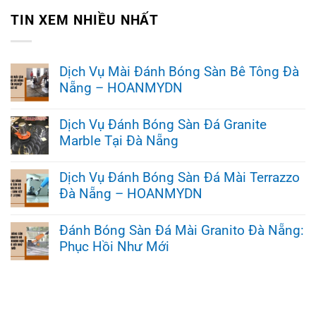
TIN XEM NHIỀU NHẤT
Dịch Vụ Mài Đánh Bóng Sàn Bê Tông Đà
Nẵng – HOANMYDN
Không
có
Dịch Vụ Đánh Bóng Sàn Đá Granite
bình
Marble Tại Đà Nẵng
luận
ở
Không
Dịch
có
Vụ
Dịch Vụ Đánh Bóng Sàn Đá Mài Terrazzo
bình
Mài
Đà Nẵng – HOANMYDN
luận
Đánh
ở
Bóng
Không
Dịch
Sàn
có
Vụ
Đánh Bóng Sàn Đá Mài Granito Đà Nẵng:
Bê
bình
Đánh
Tông
Phục Hồi Như Mới
luận
Bóng
Đà
ở
Sàn
Nẵng
Không
Dịch
Đá
–
có
Vụ
Granite
HOANMYDN
bình
Đánh
Marble
luận
Bóng
Tại
ở
Sàn
Đà