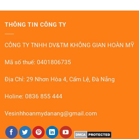
ở
Sàn
Đà
Đánh
Đá
Nẵng
Bóng
Mài
Sàn
Terrazzo
Đá
Đà
THÔNG TIN CÔNG TY
Mài
Nẵng
Granito
–
Đà
HOANMYDN
Nẵng:
CÔNG TY TNHH DV&TM KHÔNG GIAN HOÀN MỸ
Phục
Hồi
Như
Mới
Mã số thuế: 0401806735
Địa Chỉ: 29 Nhơn Hòa 4, Cẩm Lệ, Đà Nẵng
Holine: 0836 855 444
Vesinhhoanmydanang@gmail.com