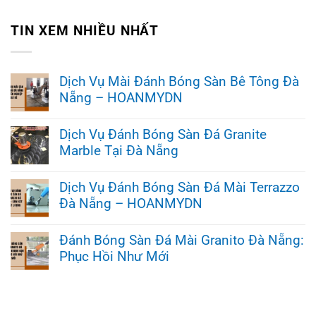
TIN XEM NHIỀU NHẤT
Dịch Vụ Mài Đánh Bóng Sàn Bê Tông Đà
Nẵng – HOANMYDN
Không
có
Dịch Vụ Đánh Bóng Sàn Đá Granite
bình
Marble Tại Đà Nẵng
luận
ở
Không
Dịch
có
Vụ
Dịch Vụ Đánh Bóng Sàn Đá Mài Terrazzo
bình
Mài
Đà Nẵng – HOANMYDN
luận
Đánh
ở
Bóng
Không
Dịch
Sàn
có
Vụ
Đánh Bóng Sàn Đá Mài Granito Đà Nẵng:
Bê
bình
Đánh
Tông
Phục Hồi Như Mới
luận
Bóng
Đà
ở
Sàn
Nẵng
Không
Dịch
Đá
–
có
Vụ
Granite
HOANMYDN
bình
Đánh
Marble
luận
Bóng
Tại