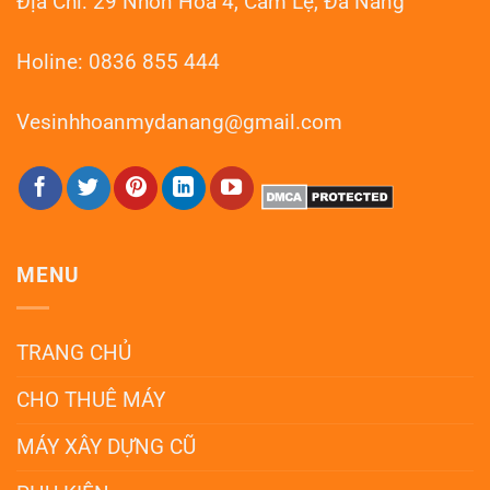
Địa Chỉ: 29 Nhơn Hòa 4, Cẩm Lệ, Đà Nẵng
Holine: 0836 855 444
Vesinhhoanmydanang@gmail.com
MENU
TRANG CHỦ
CHO THUÊ MÁY
MÁY XÂY DỰNG CŨ