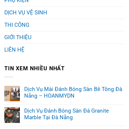
PHỤ KIỆN
DỊCH VỤ VỆ SINH
THI CÔNG
GIỚI THIỆU
LIÊN HỆ
TIN XEM NHIỀU NHẤT
Dịch Vụ Mài Đánh Bóng Sàn Bê Tông Đà
Nẵng – HOANMYDN
Không
có
Dịch Vụ Đánh Bóng Sàn Đá Granite
bình
Marble Tại Đà Nẵng
luận
ở
Không
Dịch