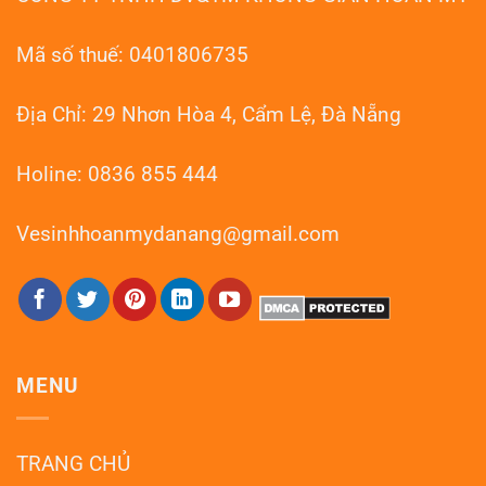
Hồi
Như
Mới
Mã số thuế: 0401806735
Địa Chỉ: 29 Nhơn Hòa 4, Cẩm Lệ, Đà Nẵng
Holine: 0836 855 444
Vesinhhoanmydanang@gmail.com
MENU
TRANG CHỦ