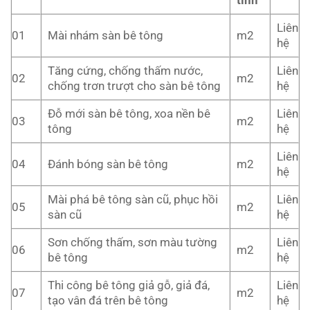
Liên
01
Mài nhám sàn bê tông
m2
hệ
Tăng cứng, chống thấm nước,
Liên
02
m2
chống trơn trượt cho sàn bê tông
hệ
Đỗ mới sàn bê tông, xoa nền bê
Liên
03
m2
tông
hệ
Liên
04
Đánh bóng sàn bê tông
m2
hệ
Mài phá bê tông sàn cũ, phục hồi
Liên
05
m2
sàn cũ
hệ
Sơn chống thấm, sơn màu tường
Liên
06
m2
bê tông
hệ
Thi công bê tông giả gỗ, giả đá,
Liên
07
m2
tạo vân đá trên bê tông
hệ