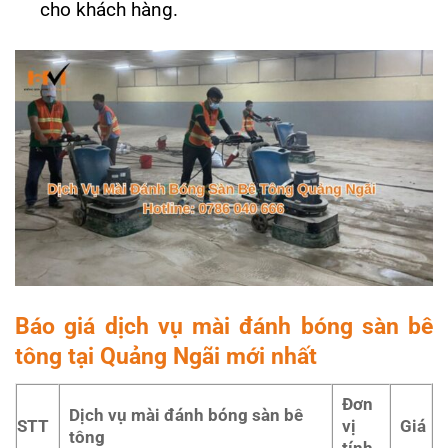
cho khách hàng.
Báo giá dịch vụ mài đánh bóng sàn bê
tông tại Quảng Ngãi mới nhất
Đơn
Dịch vụ mài đánh bóng sàn bê
STT
vị
Giá
tông
tính