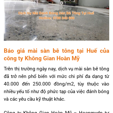
Báo giá mài sàn bê tông tại Huế của
công ty Không Gian Hoàn Mỹ
Trên thị trường ngày nay, dịch vụ mài sàn bê tông
đã trở nên phổ biến với mức chi phí đa dạng từ
40.000 đến 250.000 đồng/m2, tùy thuộc vào
nhiều yếu tố như độ phức tạp của việc đánh bóng
và các yêu cầu kỹ thuật khác.
Công ty Không Gian Hoàn Mỹ – Hoanmydn tự