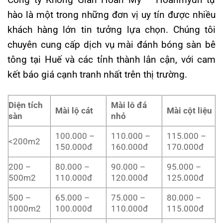
hào là một trong những đơn vị uy tín được nhiều
khách hàng lớn tin tưởng lựa chọn. Chúng tôi
chuyên cung cấp dịch vụ mài đánh bóng sàn bê
tông tại Huế và các tỉnh thành lân cận, với cam
kết báo giá cạnh tranh nhất trên thị trường.
Diện tích
Mài lô đá
Mài lộ cát
Mài cột liệu
sàn
nhỏ
100.000 –
110.000 –
115.000 –
<200m2
150.000đ
160.000đ
170.000đ
200 –
80.000 –
90.000 –
95.000 –
500m2
110.000đ
120.000đ
125.000đ
500 –
65.000 –
75.000 –
80.000 –
1000m2
100.000đ
110.000đ
115.000đ