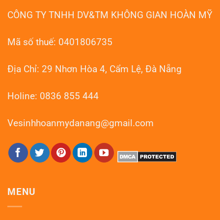
Đà
HOANMYDN
Nẵng:
CÔNG TY TNHH DV&TM KHÔNG GIAN HOÀN MỸ
Phục
Hồi
Như
Mới
Mã số thuế: 0401806735
Địa Chỉ: 29 Nhơn Hòa 4, Cẩm Lệ, Đà Nẵng
Holine: 0836 855 444
Vesinhhoanmydanang@gmail.com
MENU