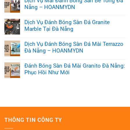
Dịch Vụ Mài Đánh Bóng Sàn Bê Tông Đà
Nẵng – HOANMYDN
Không
có
Dịch Vụ Đánh Bóng Sàn Đá Granite
bình
Marble Tại Đà Nẵng
luận
ở
Không
Dịch
có
Vụ
Dịch Vụ Đánh Bóng Sàn Đá Mài Terrazzo
bình
Mài
Đà Nẵng – HOANMYDN
luận
Đánh
ở
Bóng
Không
Dịch
Sàn
có
Vụ
Đánh Bóng Sàn Đá Mài Granito Đà Nẵng:
Bê
bình
Đánh
Tông
Phục Hồi Như Mới
luận
Bóng
Đà
ở
Sàn
Nẵng
Không
Dịch
Đá
–
có
Vụ
Granite
HOANMYDN
bình
Đánh
Marble
luận
Bóng
Tại
ở
Sàn
Đà
Đánh
Đá
Nẵng
Bóng
Mài
Sàn
Terrazzo
Đá
Đà
THÔNG TIN CÔNG TY
Mài
Nẵng
Granito
–