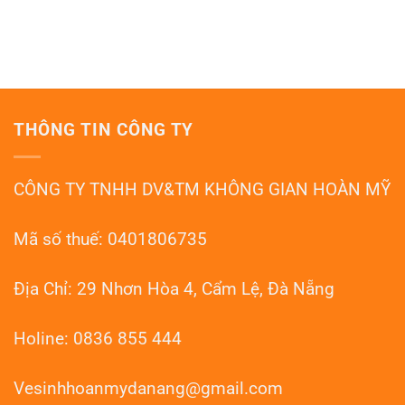
Nẵng
Không
Dịch
Đá
–
có
Vụ
Granite
HOANMYDN
bình
Đánh
Marble
luận
Bóng
Tại
ở
Sàn
Đà
Đánh
Đá
Nẵng
Bóng
Mài
Sàn
Terrazzo
Đá
Đà
THÔNG TIN CÔNG TY
Mài
Nẵng
Granito
–
Đà
HOANMYDN
Nẵng:
CÔNG TY TNHH DV&TM KHÔNG GIAN HOÀN MỸ
Phục
Hồi
Như
Mới
Mã số thuế: 0401806735
Địa Chỉ: 29 Nhơn Hòa 4, Cẩm Lệ, Đà Nẵng
Holine: 0836 855 444
Vesinhhoanmydanang@gmail.com