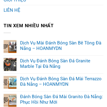
LIÊN HỆ
TIN XEM NHIỀU NHẤT
Dịch Vụ Mài Đánh Bóng Sàn Bê Tông Đà
Nẵng – HOANMYDN
Không
có
Dịch Vụ Đánh Bóng Sàn Đá Granite
bình
Marble Tại Đà Nẵng
luận
ở
Không
Dịch
có
Vụ
Dịch Vụ Đánh Bóng Sàn Đá Mài Terrazzo
bình
Mài
Đà Nẵng – HOANMYDN
luận
Đánh
ở
Bóng
Không
Dịch
Sàn
có
Vụ
Đánh Bóng Sàn Đá Mài Granito Đà Nẵng:
Bê
bình
Đánh
Tông
Phục Hồi Như Mới
luận
Bóng
Đà
ở
Sàn