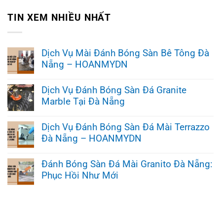
TIN XEM NHIỀU NHẤT
Dịch Vụ Mài Đánh Bóng Sàn Bê Tông Đà
Nẵng – HOANMYDN
Không
có
Dịch Vụ Đánh Bóng Sàn Đá Granite
bình
Marble Tại Đà Nẵng
luận
ở
Không
Dịch
có
Vụ
Dịch Vụ Đánh Bóng Sàn Đá Mài Terrazzo
bình
Mài
Đà Nẵng – HOANMYDN
luận
Đánh
ở
Bóng
Không
Dịch
Sàn
có
Vụ
Đánh Bóng Sàn Đá Mài Granito Đà Nẵng:
Bê
bình
Đánh
Tông
Phục Hồi Như Mới
luận
Bóng
Đà
ở
Sàn
Nẵng
Không
Dịch
Đá
–
có
Vụ
Granite
HOANMYDN
bình
Đánh
Marble
luận
Bóng
Tại
ở