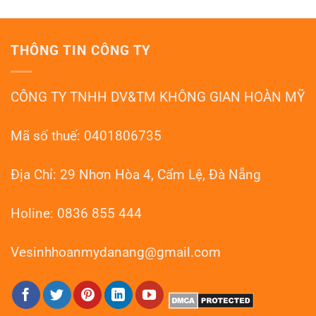
Sàn
Đà
Đánh
Đá
Nẵng
Bóng
Mài
Sàn
Terrazzo
Đá
Đà
THÔNG TIN CÔNG TY
Mài
Nẵng
Granito
–
Đà
HOANMYDN
Nẵng:
CÔNG TY TNHH DV&TM KHÔNG GIAN HOÀN MỸ
Phục
Hồi
Như
Mới
Mã số thuế: 0401806735
Địa Chỉ: 29 Nhơn Hòa 4, Cẩm Lệ, Đà Nẵng
Holine: 0836 855 444
Vesinhhoanmydanang@gmail.com