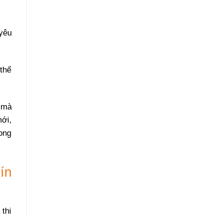
yêu
thể
 mà
ới,
ong
ín
 thi