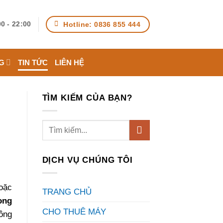
Hotline: 0836 855 444
0 - 22:00
G
TIN TỨC
LIÊN HỆ
TÌM KIẾM CỦA BẠN?
DỊCH VỤ CHÚNG TÔI
oặc
TRANG CHỦ
ong
CHO THUÊ MÁY
ông