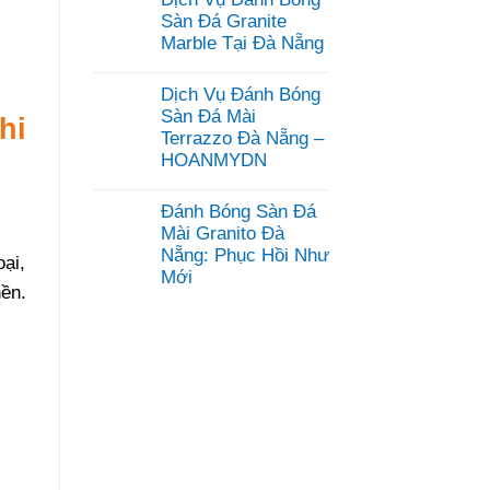
bình
luận
Sàn Đá Granite
ở
Marble Tại Đà Nẵng
Dịch
Vụ
Không
Mài
có
Dịch Vụ Đánh Bóng
Đánh
bình
Bóng
luận
Sàn Đá Mài
hi
Sàn
ở
Terrazzo Đà Nẵng –
Bê
Dịch
Tông
HOANMYDN
Vụ
Đà
Đánh
Không
Nẵng
Bóng
có
–
Sàn
Đánh Bóng Sàn Đá
bình
HOANMYDN
Đá
luận
Mài Granito Đà
Granite
ở
Marble
Nẵng: Phục Hồi Như
Dịch
oại,
Tại
Mới
Vụ
Đà
nền.
Đánh
Nẵng
Không
Bóng
có
Sàn
bình
Đá
luận
Mài
ở
Terrazzo
Đánh
Đà
Bóng
Nẵng
Sàn
–
Đá
HOANMYDN
Mài
Granito
Đà
Nẵng: