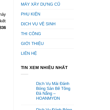
MÁY XÂY DỰNG CŨ
PHỤ KIỆN
 máy
 kết
DỊCH VỤ VỆ SINH
836
THI CÔNG
GIỚI THIỆU
LIÊN HỆ
TIN XEM NHIỀU NHẤT
Dịch Vụ Mài Đánh
Bóng Sàn Bê Tông
Đà Nẵng –
HOANMYDN
Không
có
Dịch Vụ Đánh Bóng