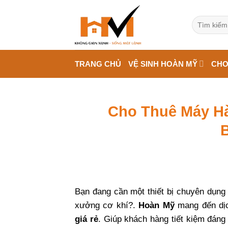
Bỏ
qua
Tìm
kiếm:
nội
dung
TRANG CHỦ
VỆ SINH HOÀN MỸ
CHO
Cho Thuê Máy Hà
Bạn đang cần một thiết bị chuyên dụng
xưởng cơ khí?.
Hoàn Mỹ
mang đến dị
giá rẻ
. Giúp khách hàng tiết kiệm đáng