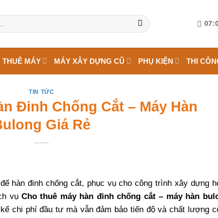
07:0
 THUÊ MÁY
MÁY XÂY DỰNG CŨ
PHỤ KIỆN
THI CÔN
TIN TỨC
n Đinh Chống Cắt – Máy Hàn
Bulong Giá Rẻ
 để hàn đinh chống cắt, phục vụ cho công trình xây dựng h
ch vụ
Cho thuê máy hàn đinh chống cắt – máy hàn bul
 kể chi phí đầu tư mà vẫn đảm bảo tiến độ và chất lượng c