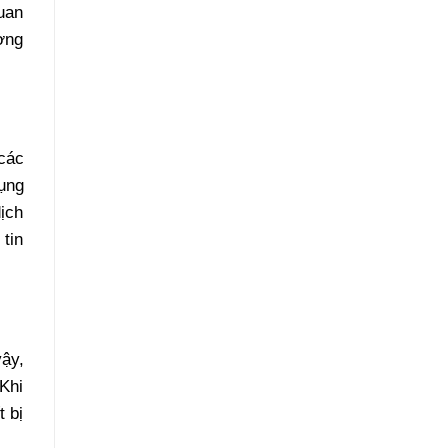
uan
ợng
các
ụng
ịch
tin
ậy,
Khi
 bị