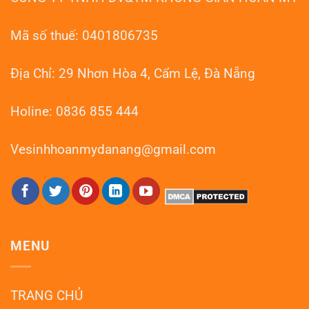
Hồi
Như
Mới
Mã số thuế: 0401806735
Địa Chỉ: 29 Nhơn Hòa 4, Cẩm Lệ, Đà Nẵng
Holine: 0836 855 444
Vesinhhoanmydanang@gmail.com
MENU
TRANG CHỦ