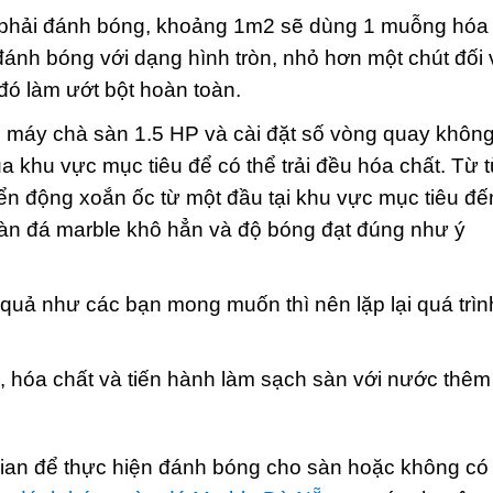
n phải đánh bóng, khoảng 1m2 sẽ dùng 1 muỗng hóa
ánh bóng với dạng hình tròn, nhỏ hơn một chút đối 
ó làm ướt bột hoàn toàn.
 máy chà sàn 1.5 HP và cài đặt số vòng quay khôn
 khu vực mục tiêu để có thể trải đều hóa chất. Từ 
n động xoắn ốc từ một đầu tại khu vực mục tiêu đế
sàn đá marble khô hẳn và độ bóng đạt đúng như ý
quả như các bạn mong muốn thì nên lặp lại quá trìn
c, hóa chất và tiến hành làm sạch sàn với nước thêm
gian để thực hiện đánh bóng cho sàn hoặc không có