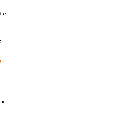
trợ
c
?
ụi