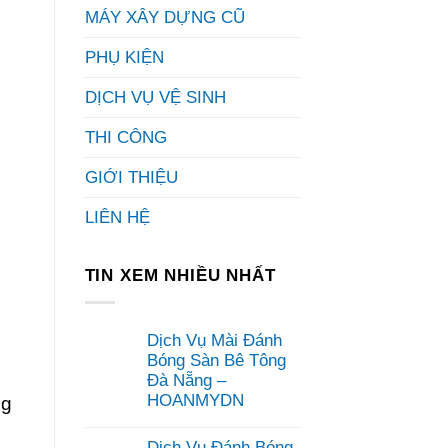
MÁY XÂY DỰNG CŨ
PHỤ KIỆN
DỊCH VỤ VỆ SINH
THI CÔNG
GIỚI THIỆU
LIÊN HỆ
TIN XEM NHIỀU NHẤT
Dịch Vụ Mài Đánh
Bóng Sàn Bê Tông
Đà Nẵng –
HOANMYDN
ng
Không
có
Dịch Vụ Đánh Bóng