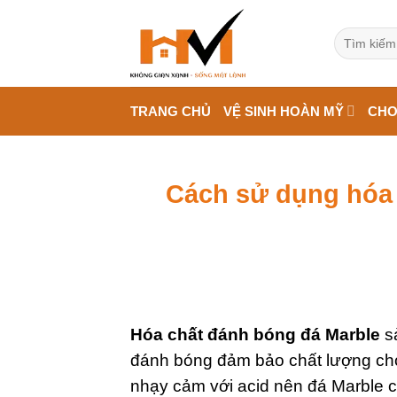
Bỏ
qua
Tìm
kiếm:
nội
dung
TRANG CHỦ
VỆ SINH HOÀN MỸ
CHO
Cách sử dụng hóa 
Hóa chất đánh bóng đá Marble
sả
đánh bóng đảm bảo chất lượng cho
nhạy cảm với acid nên đá Marble c