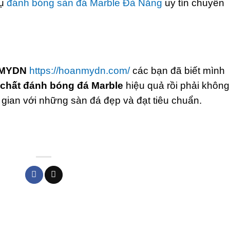
vụ
đánh bóng sàn đá Marble Đà Nẵng
uy tín chuyên
MYDN
https://hoanmydn.com/
các bạn đã biết mình
chất đánh bóng đá Marble
hiệu quả rồi phải không
gian với những sàn đá đẹp và đạt tiêu chuẩn.