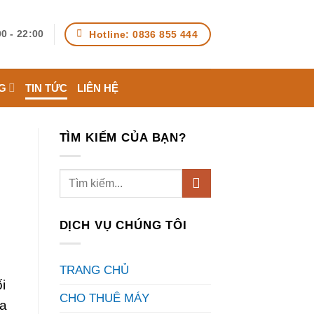
Hotline: 0836 855 444
0 - 22:00
G
TIN TỨC
LIÊN HỆ
TÌM KIẾM CỦA BẠN?
DỊCH VỤ CHÚNG TÔI
TRANG CHỦ
i
CHO THUÊ MÁY
ựa