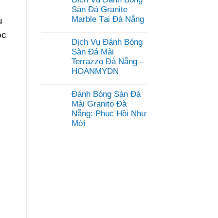
bình
luận
Sàn Đá Granite
ở
Marble Tại Đà Nẵng
u
Dịch
Vụ
Không
óc
Mài
có
Dịch Vụ Đánh Bóng
Đánh
bình
Bóng
luận
Sàn Đá Mài
Sàn
ở
Terrazzo Đà Nẵng –
Bê
Dịch
Tông
HOANMYDN
Vụ
Đà
Đánh
Không
Nẵng
Bóng
có
–
Sàn
Đánh Bóng Sàn Đá
bình
HOANMYDN
Đá
luận
Mài Granito Đà
Granite
ở
Marble
Nẵng: Phục Hồi Như
Dịch
Tại
Mới
Vụ
Đà
Đánh
Nẵng
Không
Bóng
có
Sàn
bình
Đá
luận
Mài
ở
Terrazzo
Đánh
Đà
Bóng
Nẵng
Sàn
–
Đá
HOANMYDN
Mài
Granito
Đà
Nẵng: