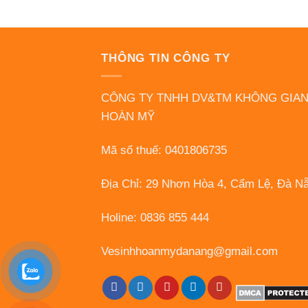
THÔNG TIN CÔNG TY
CÔNG TY TNHH DV&TM KHÔNG GIA
HOÀN MỸ
Mã số thuế: 0401806735
Địa Chỉ: 29 Nhơn Hòa 4, Cẩm Lệ, Đà N
Holine: 0836 855 444
Vesinhhoanmydanang@gmail.com