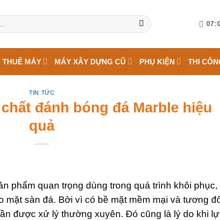
07:0
 THUÊ MÁY
MÁY XÂY DỰNG CŨ
PHỤ KIỆN
THI CÔN
TIN TỨC
chất đánh bóng đá Marble hiệu
quả
n phẩm quan trọng dùng trong quá trình khôi phục,
 mặt sàn đá. Bởi vì có bề mặt mềm mại và tương đố
ần được xử lý thường xuyên. Đó cũng là lý do khi l