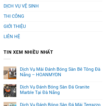
DỊCH VỤ VỆ SINH
THI CÔNG
GIỚI THIỆU
LIÊN HỆ
TIN XEM NHIỀU NHẤT
Dịch Vụ Mài Đánh Bóng Sàn Bê Tông Đà
Nẵng – HOANMYDN
Không
có
Dịch Vụ Đánh Bóng Sàn Đá Granite
bình
Marble Tại Đà Nẵng
luận
ở
Không
Dịch
có
Vụ
Dịch Vụ Đánh Bóng Sàn Đá Mài Terrazzo
bình