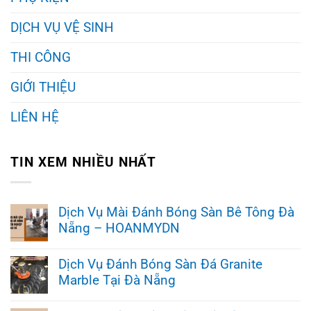
DỊCH VỤ VỆ SINH
THI CÔNG
GIỚI THIỆU
LIÊN HỆ
TIN XEM NHIỀU NHẤT
Dịch Vụ Mài Đánh Bóng Sàn Bê Tông Đà
Nẵng – HOANMYDN
Không
có
Dịch Vụ Đánh Bóng Sàn Đá Granite
bình
Marble Tại Đà Nẵng
luận
ở
Không
Dịch
có
Vụ