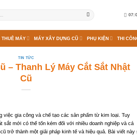
07:0
 THUÊ MÁY
MÁY XÂY DỰNG CŨ
PHỤ KIỆN
THI CÔN
TIN TỨC
ũ – Thanh Lý Máy Cắt Sắt Nhật
Cũ
ng việc gia công và chế tạo các sản phẩm từ kim loại. Tuy
t sắt mới có thể tốn kém đối với nhiều doanh nghiệp và cá
cũ trở thành một giải pháp kinh tế và hiệu quả. Bài viết này