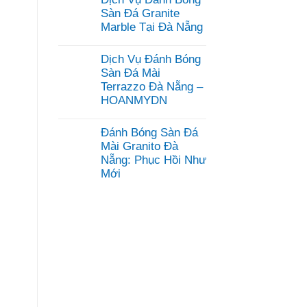
bình
luận
Sàn Đá Granite
ở
Marble Tại Đà Nẵng
Dịch
Vụ
Không
Mài
có
Dịch Vụ Đánh Bóng
Đánh
bình
Bóng
luận
Sàn Đá Mài
Sàn
ở
Terrazzo Đà Nẵng –
Bê
Dịch
Tông
HOANMYDN
Vụ
Đà
Đánh
Không
Nẵng
Bóng
có
–
Sàn
Đánh Bóng Sàn Đá
bình
HOANMYDN
Đá
luận
Mài Granito Đà
Granite
ở
Marble
Nẵng: Phục Hồi Như
Dịch
Tại
Mới
Vụ
Đà
Đánh
Nẵng
Không
Bóng
có
Sàn
bình
Đá
luận
Mài
ở
Terrazzo
Đánh
Đà
Bóng
Nẵng
Sàn
–
Đá
HOANMYDN
Mài
Granito
Đà
Nẵng: