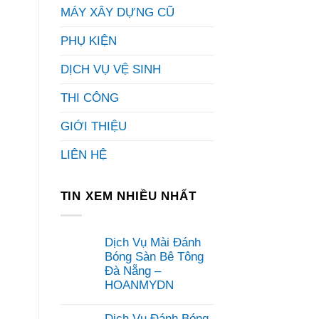
MÁY XÂY DỰNG CŨ
PHỤ KIỆN
DỊCH VỤ VỆ SINH
THI CÔNG
GIỚI THIỆU
LIÊN HỆ
TIN XEM NHIỀU NHẤT
Dịch Vụ Mài Đánh
Bóng Sàn Bê Tông
Đà Nẵng –
HOANMYDN
Không
có
Dịch Vụ Đánh Bóng