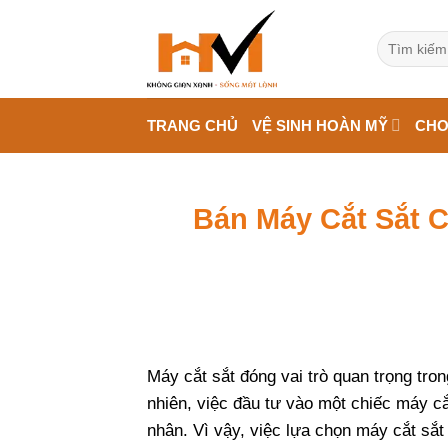
Bỏ
qua
Tìm
kiếm:
nội
dung
TRANG CHỦ
VỆ SINH HOÀN MỸ
CHO
Bán Máy Cắt Sắt C
Máy cắt sắt đóng vai trò quan trọng tro
nhiên, việc đầu tư vào một chiếc máy cắ
nhân. Vì vậy, việc lựa chọn máy cắt sắt 